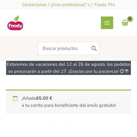
Ir
Contáctanos
/
¿Eres profesional? 👉 Foody Pro
al
contenido
Search
for:
Estaremos de vacaciones del 12 al 26 de agosto, los pedidos
se procesarán a partir del 27. ¡Gracias por tu paciencia! 😊🌴
Colorante
¡Añade
65,00
€
Amarillo
a tu carrito para beneficiarte del envío gratuito!
huevo
en
polvo
CHEFDELICE
cantidad