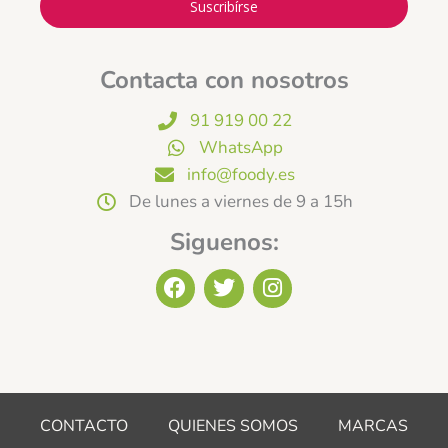
Suscribírse
Contacta con nosotros
91 919 00 22
WhatsApp
info@foody.es
De lunes a viernes de 9 a 15h
Siguenos:
F
T
I
a
w
n
c
i
s
e
t
t
b
t
a
o
e
g
o
r
r
CONTACTO
QUIENES SOMOS
MARCAS
k
a