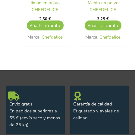
limón en polvo
Menta en polvo
CHEFDELICE
CHEFDELICE
2,50
€
3,25
€
Añadir al carrito
Añadir al carrito
Marca:
Chefdelice
Marca:
Chefdelice
Envío gratis
Garantía de calidad
En pedidos superiores a
Etiquetado y avales de
65 € (envío seco y menos
calidad
de 25 kg)