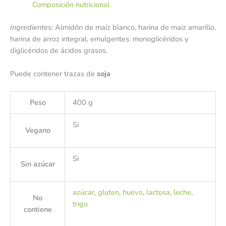
Composición nutricional
Ingredientes
: Almidón de maíz blanco, harina de maiz amarillo,
harina de arroz integral, emulgentes: monoglicéridos y
diglicéridos de ácidos grasos.
Puede contener trazas de
soja
Peso
400 g
Si
Vegano
Si
Sin azúcar
azúcar
,
gluten
,
huevo
,
lactosa
,
leche
,
No
trigo
contiene