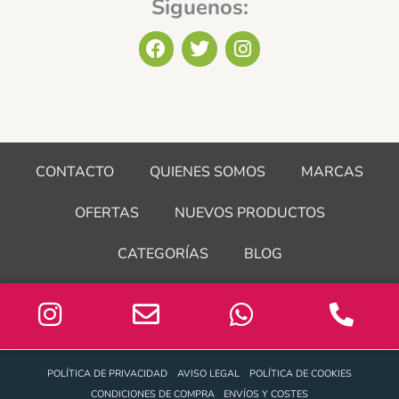
Siguenos:
F
T
I
a
w
n
c
i
s
e
t
t
b
t
a
o
e
g
o
r
r
CONTACTO
QUIENES SOMOS
MARCAS
k
a
m
OFERTAS
NUEVOS PRODUCTOS
CATEGORÍAS
BLOG
POLÍTICA DE PRIVACIDAD
AVISO LEGAL
POLÍTICA DE COOKIES
CONDICIONES DE COMPRA
ENVÍOS Y COSTES