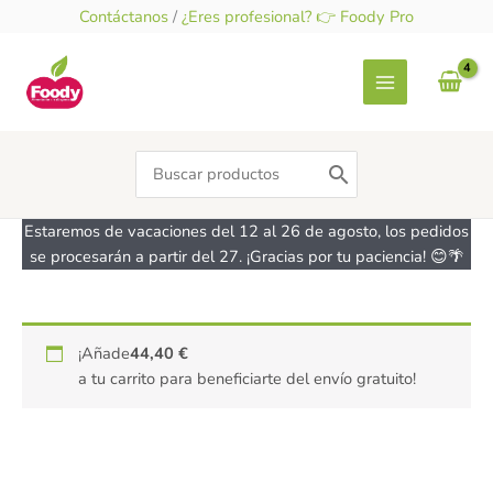
Ir
Contáctanos
/
¿Eres profesional? 👉 Foody Pro
al
contenido
Search
for:
Estaremos de vacaciones del 12 al 26 de agosto, los pedidos
se procesarán a partir del 27. ¡Gracias por tu paciencia! 😊🌴
Spaghetti,
¡Añade
44,40
€
BIAGLUT
a tu carrito para beneficiarte del envío gratuito!
400g
cantidad