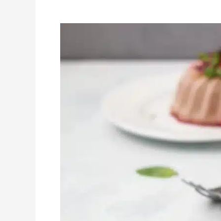
Panna
Cotta
Estilo
Nutella:
Vegana,
Sin
Gluten
y
Pura
Cremosidad