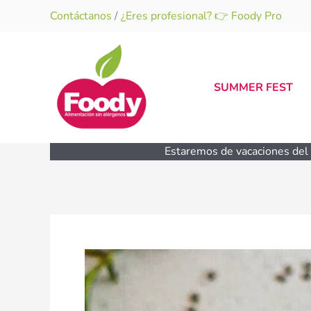
Ir
Contáctanos
/
¿Eres profesional? 👉 Foody Pro
al
contenido
SUMMER FEST
Estaremos de vacaciones del 1
Mousse
de
cacao
sin