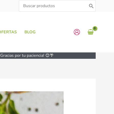
Search
for:
OFERTAS
BLOG
Gracias por tu paciencia! 😊🌴