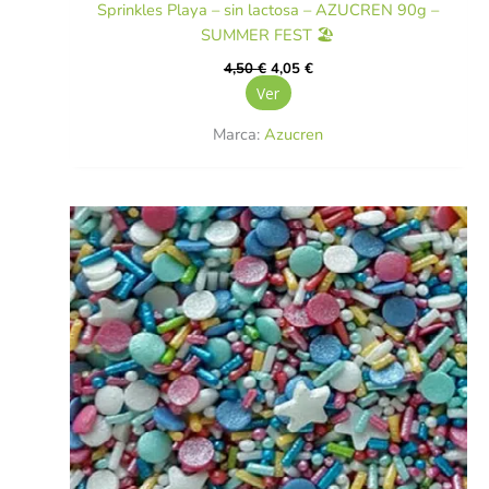
Sprinkles Playa – sin lactosa – AZUCREN 90g –
SUMMER FEST 🏖️
4,50
€
4,05
€
Ver
Marca:
Azucren