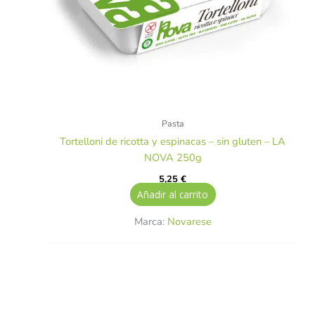
Pasta
Tortelloni de ricotta y espinacas – sin gluten – LA
NOVA 250g
5,25
€
Añadir al carrito
Marca:
Novarese