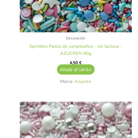
Decoración
Sprinkles Fiesta de cumpleaños – sin lactosa –
AZUCREN 90g
4,50
€
Añadir al carrito
Marca:
Azucren