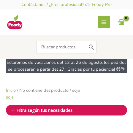
Ir
Contáctanos
/
¿Eres profesional? 👉 Foody Pro
al
contenido
Search
for:
Estaremos de vacaciones del 12 al 26 de agosto, los pedidos
se procesarán a partir del 27. ¡Gracias por tu paciencia! 😊🌴
Inicio
/ No contiene del producto / soja
soja
Filtra según tus necesidades