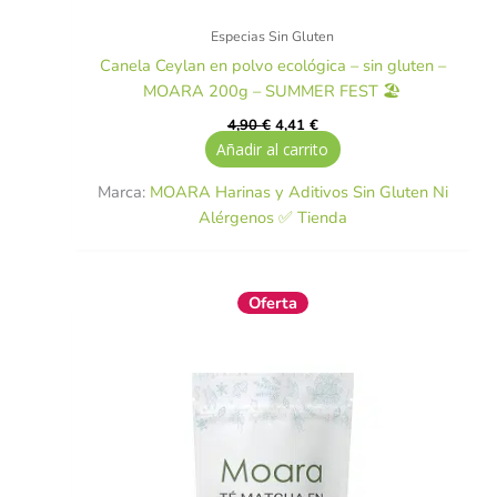
Especias Sin Gluten
Canela Ceylan en polvo ecológica – sin gluten –
MOARA 200g – SUMMER FEST 🏖️
4,90
€
4,41
€
Añadir al carrito
Marca:
MOARA Harinas y Aditivos Sin Gluten Ni
Alérgenos ✅ Tienda
El
El
Oferta
precio
precio
original
actual
era:
es:
5,50 €.
4,95 €.