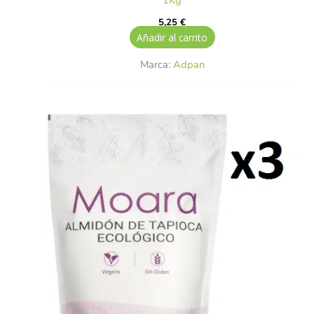
1Kg
5,25
€
Añadir al carrito
Marca:
Adpan