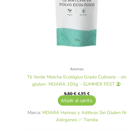
Aromas
Té Verde Matcha Ecológico Grado Culinario – sin
gluten- MOARA 100g – SUMMER FEST 🏖️
5,50
€
4,95
€
Añadir al carrito
Marca:
MOARA Harinas y Aditivos Sin Gluten Ni
Alérgenos ✅ Tienda