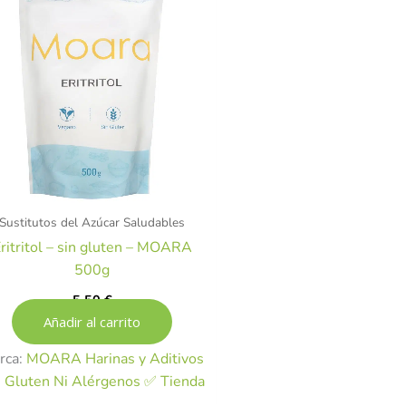
Sustitutos del Azúcar Saludables
ritritol – sin gluten – MOARA
500g
5,50
€
Añadir al carrito
rca:
MOARA Harinas y Aditivos
n Gluten Ni Alérgenos ✅ Tienda