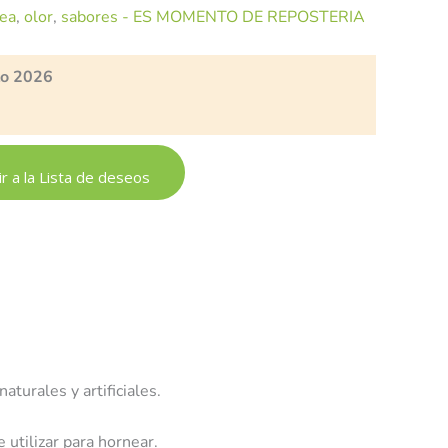
ea
,
olor
,
sabores - ES MOMENTO DE REPOSTERIA
to 2026
r a la Lista de deseos
turales y artificiales.
 utilizar para hornear.