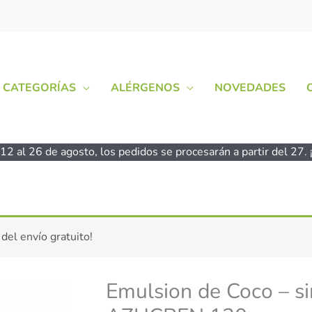
CATEGORÍAS
ALÉRGENOS
NOVEDADES
2 al 26 de agosto, los pedidos se procesarán a partir del 27. ¡
Emulsion
 del envío gratuito!
de
Coco
-
Emulsion de Coco – si
sin
azúcar