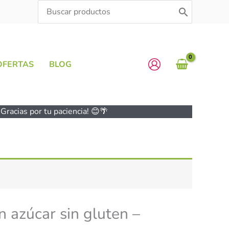
Search
for:
OFERTAS
BLOG
Gracias por tu paciencia! 😊🌴
n azúcar sin gluten –