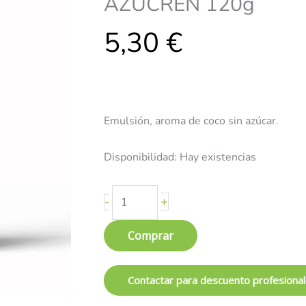
AZUCREN 120g
sin
5,30
gluten
€
-
AZUCREN
120g
cantidad
Emulsión, aroma de coco sin azúcar.
Disponibilidad:
Hay existencias
+
-
Comprar
Contactar para descuento profesiona