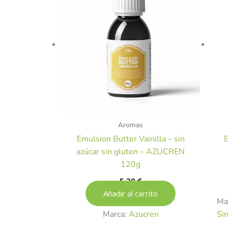
Aromas
Emulsion Butter Vainilla – sin
E
azúcar sin gluten – AZUCREN
120g
5,30
€
Añadir al carrito
Ma
Marca:
Azucren
Si