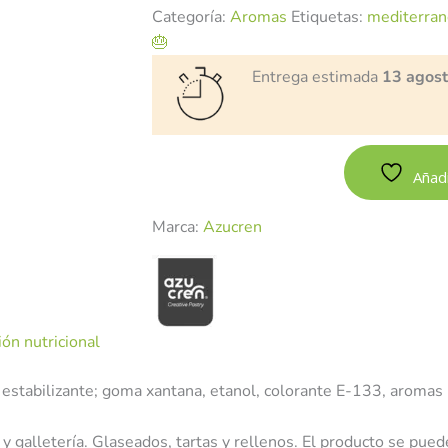
Categoría:
Aromas
Etiquetas:
mediterran
🎂
Entrega estimada
13 agos
Añadi
Marca:
Azucren
ón nutricional
 estabilizante; goma xantana, etanol, colorante E-133, aromas na
 y galletería. Glaseados, tartas y rellenos. El producto se puede