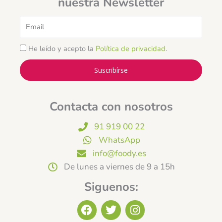
nuestra Newsletter
Email
He leído y acepto la
Política de privacidad
.
Suscribírse
Contacta con nosotros
91 919 00 22
WhatsApp
info@foody.es
De lunes a viernes de 9 a 15h
Siguenos:
F
T
I
a
w
n