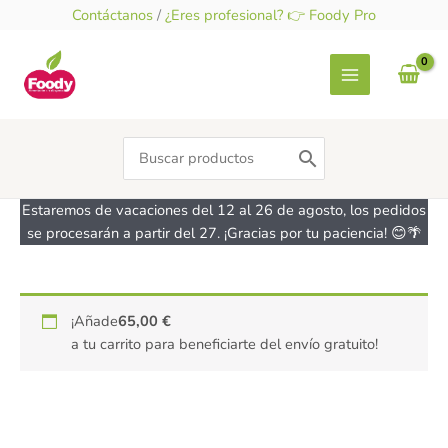
Ir
Contáctanos
/
¿Eres profesional? 👉 Foody Pro
al
contenido
Search
for:
Estaremos de vacaciones del 12 al 26 de agosto, los pedidos
se procesarán a partir del 27. ¡Gracias por tu paciencia! 😊🌴
Harina
¡Añade
65,00
€
de
a tu carrito para beneficiarte del envío gratuito!
avellana
-
sin
gluten
-