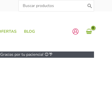
Search
for:
OFERTAS
BLOG
Gracias por tu paciencia! 😊🌴