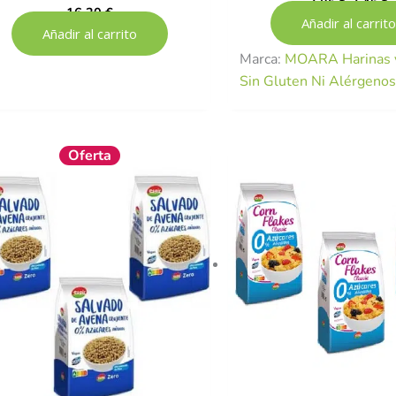
3,85
€
3,46
€
16,20
€
Añadir al carrito
Añadir al carrito
Marca:
MOARA Harinas y
Sin Gluten Ni Alérgeno
El
El
Oferta
precio
precio
original
actual
era:
es:
9,99 €.
8,97 €.