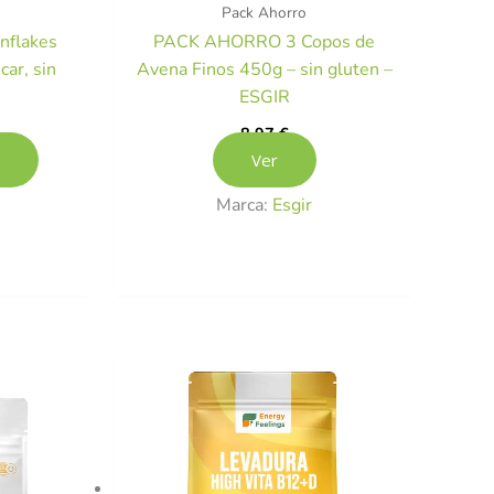
Pack Ahorro
flakes
PACK AHORRO 3 Copos de
car, sin
Avena Finos 450g – sin gluten –
R
ESGIR
8,97
€
Ver
Marca:
Esgir
El
precio
actual
es:
.
16,15 €.