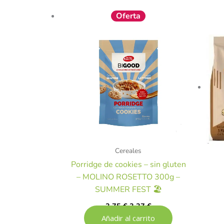
El
El
Oferta
precio
precio
original
actual
era:
es:
3,75 €.
3,37 €.
Cereales
Porridge de cookies – sin gluten
– MOLINO ROSETTO 300g –
SUMMER FEST 🏖️
3,75
€
3,37
€
Añadir al carrito