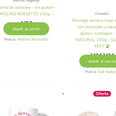
Harinas Veganas
rina de avellana – sin gluten –
Cereales
MOLINO ROSSETTO 100g –
Porridge avena y trigo 
4,35
€
con chocolate y cacao
Añadir al carrito
gluten, ecológico 
Marca:
Molino Rossetto
NATURAL 250g – 
FEST 🏖️
3,50
€
3,15
€
Añadir al carrito
Marca:
Sol Natur
El
Oferta
precio
original
era:
19,50 €