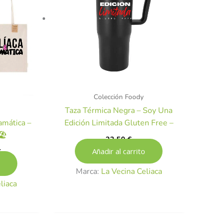
Colección Foody
Taza Térmica Negra – Soy Una
amática –
Edición Limitada Gluten Free –
️
22,50
€
Añadir al carrito
€
Marca:
La Vecina Celiaca
liaca