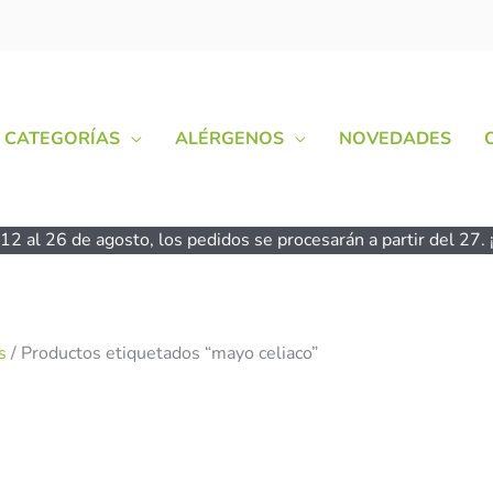
CATEGORÍAS
ALÉRGENOS
NOVEDADES
2 al 26 de agosto, los pedidos se procesarán a partir del 27. ¡
s
/ Productos etiquetados “mayo celiaco”