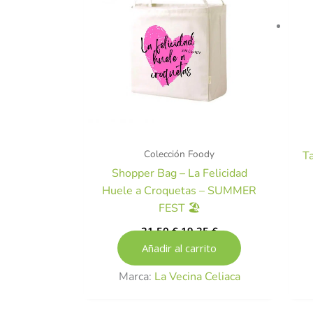
Colección Foody
T
Shopper Bag – La Felicidad
Huele a Croquetas – SUMMER
FEST 🏖️
21,50
€
19,35
€
Añadir al carrito
Marca:
La Vecina Celiaca