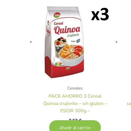
Cereales
PACK AHORRO 3 Cereal
Quinoa crujiente – sin gluten –
sa
ESGIR 300g –
7,50
€
Añadir al carrito