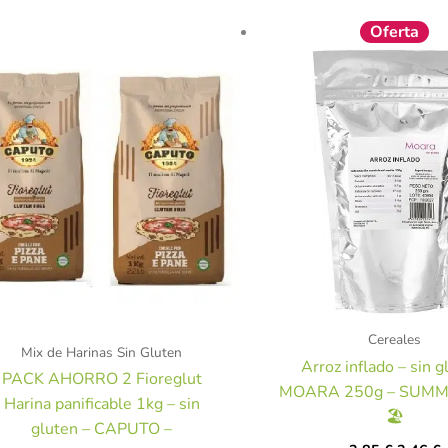
El
E
Oferta
precio
p
original
a
era:
e
3,85 €.
3
Cereales
Mix de Harinas Sin Gluten
Arroz inflado – sin g
PACK AHORRO 2 Fioreglut
MOARA 250g – SUMM
Harina panificable 1kg – sin
🏖️
gluten – CAPUTO –