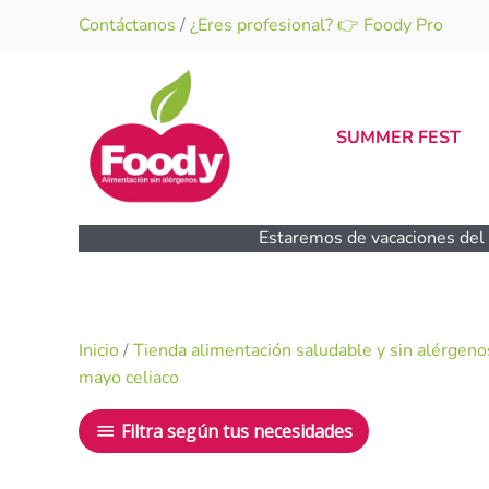
Ir
Contáctanos
/
¿Eres profesional? 👉 Foody Pro
al
contenido
SUMMER FEST
Estaremos de vacaciones del 1
Inicio
/
Tienda alimentación saludable y sin alérgeno
mayo celiaco
Filtra según tus necesidades