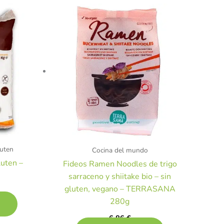
luten
Cocina del mundo
luten –
Fideos Ramen Noodles de trigo
sarraceno y shiitake bio – sin
gluten, vegano – TERRASANA
280g
6,86
€