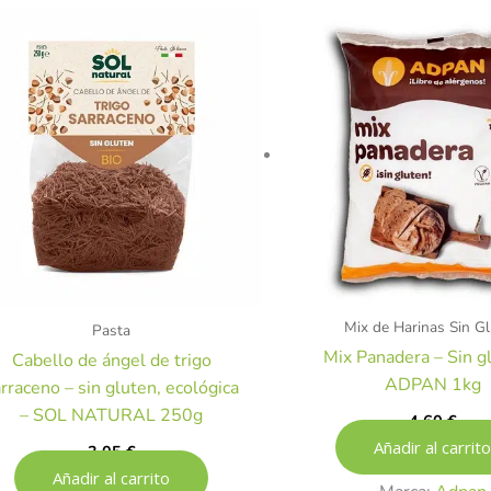
Mix de Harinas Sin G
Pasta
Mix Panadera – Sin g
Cabello de ángel de trigo
ADPAN 1kg
rraceno – sin gluten, ecológica
– SOL NATURAL 250g
4,60
€
Añadir al carrito
3,05
€
Añadir al carrito