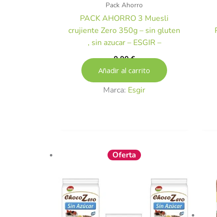
Pack Ahorro
PACK AHORRO 3 Muesli
crujiente Zero 350g – sin gluten
, sin azucar – ESGIR –
9,90
€
Añadir al carrito
Marca:
Esgir
El
El
Oferta
precio
precio
original
actual
era:
es:
7,95 €.
6,00 €.