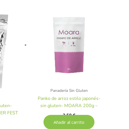
l
recio
ctual
s:
,46 €.
Panadería Sin Gluten
Panko de arroz estilo japonés-
luten-
sin gluten- MOARA 200g –
ER FEST
2,50
€
Añadir al carrito