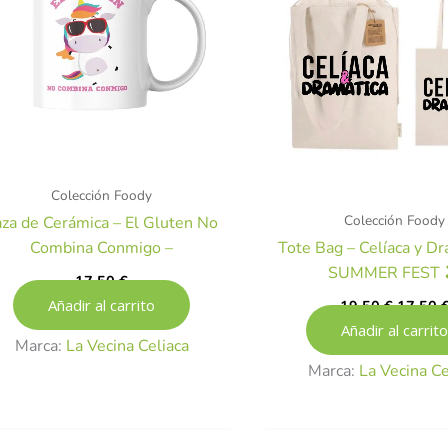
Colección Foody
Colección Foody
aza de Cerámica – El Gluten No
Combina Conmigo –
Tote Bag – Celíaca y Dr
SUMMER FEST 
17,50
€
Añadir al carrito
19,50
€
17,50
Añadir al carrito
Marca:
La Vecina Celiaca
Marca:
La Vecina Ce