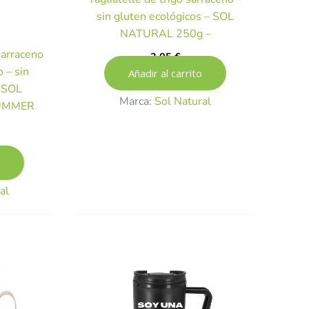
sin gluten ecológicos – SOL
NATURAL 250g –
sarraceno
3,05
€
 – sin
Añadir al carrito
– SOL
Marca:
Sol Natural
SUMMER
al
El
precio
actual
es:
.
17,50 €.