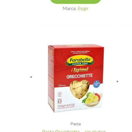
Marca:
Esgir
Pasta
Pasta Orecchiette – sin gluten –