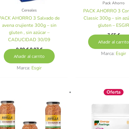
Pack Ahorro
Cereales
PACK AHORRO 3 Corn
PACK AHORRO 3 Salvado de
Classic 300g – sin azú
avena crujiente 300g – sin
gluten – ESGI
gluten , sin azúcar –
7,65
€
CADUCIDAD 30/09
Añadir al carrito
9,99
€
8,97
€
Marca:
Esgir
Añadir al carrito
Marca:
Esgir
El
Oferta
precio
original
era:
17,95 €