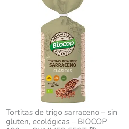
ecológicas
era:
es:
-
BIOCOP
100g
2,75 €.
2,47 €.
-
SUMMER
FEST
🏖️
cantidad
Tortitas de trigo sarraceno – sin
gluten, ecológicas – BIOCOP