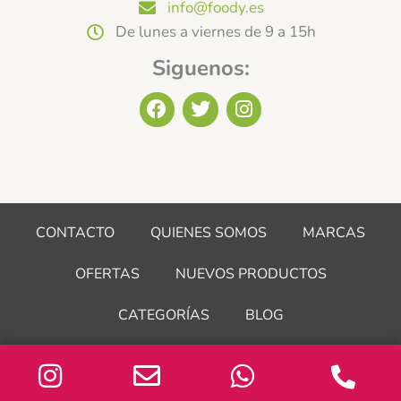
info@foody.es
De lunes a viernes de 9 a 15h
Siguenos:
F
T
I
a
w
n
c
i
s
e
t
t
b
t
a
o
e
g
o
r
r
CONTACTO
QUIENES SOMOS
MARCAS
k
a
m
OFERTAS
NUEVOS PRODUCTOS
CATEGORÍAS
BLOG