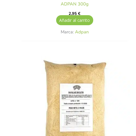
ADPAN 300g
2,95
€
Añadir al carrito
Marca:
Adpan