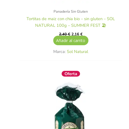
Panadería Sin Gluten
Tortitas de maiz con chia bio – sin gluten – SOL
NATURAL 100g – SUMMER FEST 🏖️
2,40
€
2,16
€
Añadir al carrito
Marca:
Sol Natural
El
El
Oferta
precio
precio
original
actual
era:
es:
2,95 €.
2,65 €.