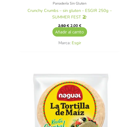
Panadería Sin Gluten
Crunchy Crumbs – sin gluten – ESGIR 250g –
SUMMER FEST 🏖️
2,50
€
2,00
€
Añadir al carrito
Marca:
Esgir