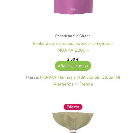
Panadería Sin Gluten
Panko de arroz estilo japonés- sin gluten-
MOARA 200g –
2,50
€
Añadir al carrito
Marca:
MOARA Harinas y Aditivos Sin Gluten Ni
Alérgenos ✅ Tienda
El
El
Oferta
precio
precio
original
actual
era:
es:
2,75 €.
2,47 €.