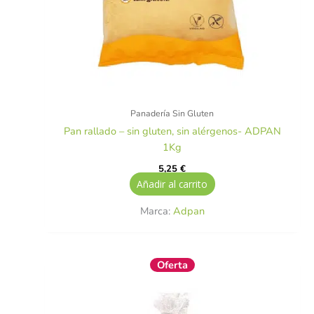
Panadería Sin Gluten
Pan rallado – sin gluten, sin alérgenos- ADPAN
1Kg
5,25
€
Añadir al carrito
Marca:
Adpan
El
El
Oferta
precio
precio
original
actual
era:
es:
2,75 €.
2,47 €.