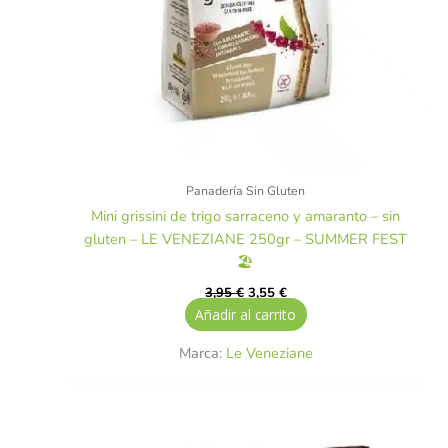
Panadería Sin Gluten
Mini grissini de trigo sarraceno y amaranto – sin
gluten – LE VENEZIANE 250gr – SUMMER FEST
🏖️
3,95
€
3,55
€
Añadir al carrito
Marca:
Le Veneziane