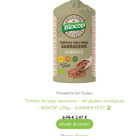
Panadería Sin Gluten
Tortitas de trigo sarraceno – sin gluten, ecológicas
– BIOCOP 100g – SUMMER FEST 🏖️
2,75
€
2,47
€
Añadir al carrito
Marca:
Biocop