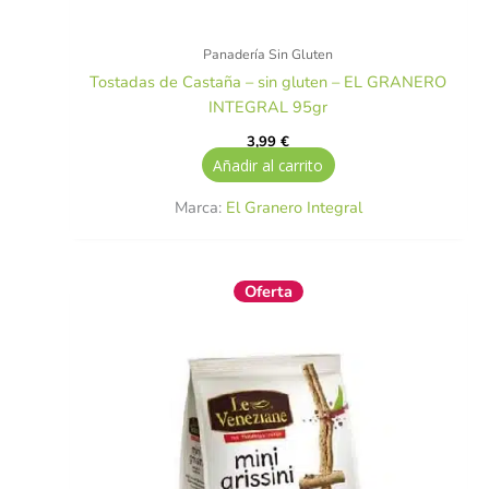
Panadería Sin Gluten
Tostadas de Castaña – sin gluten – EL GRANERO
INTEGRAL 95gr
3,99
€
Añadir al carrito
Marca:
El Granero Integral
El
El
Oferta
precio
precio
original
actual
era:
es:
3,95 €.
3,55 €.