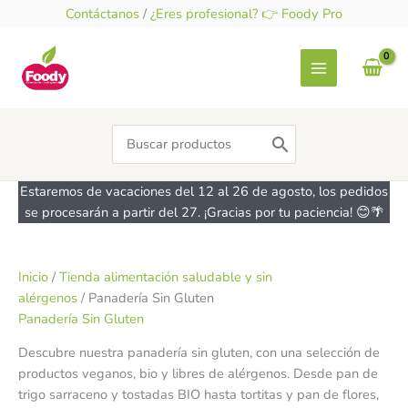
Ir
Contáctanos
/
¿Eres profesional? 👉 Foody Pro
al
contenido
Search
for:
Estaremos de vacaciones del 12 al 26 de agosto, los pedidos
se procesarán a partir del 27. ¡Gracias por tu paciencia! 😊🌴
Inicio
/
Tienda alimentación saludable y sin
alérgenos
/ Panadería Sin Gluten
Panadería Sin Gluten
Descubre nuestra panadería sin gluten, con una selección de
productos veganos, bio y libres de alérgenos. Desde pan de
trigo sarraceno y tostadas BIO hasta tortitas y pan de flores,