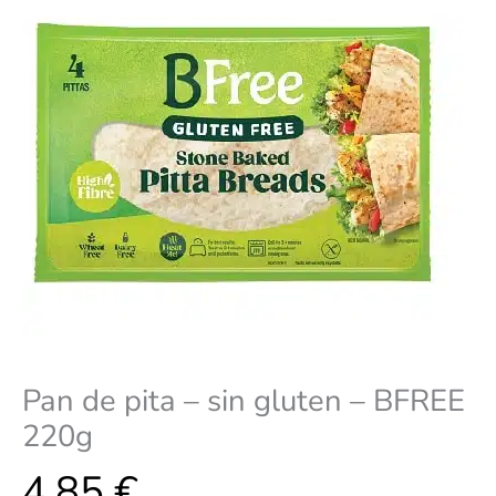
Pan de pita – sin gluten – BFREE
220g
4,85
€