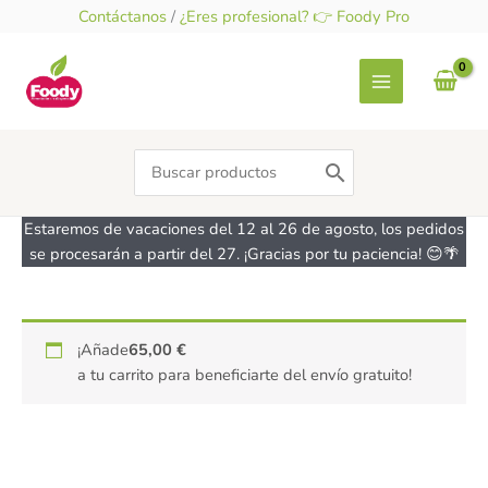
Ir
Contáctanos
/
¿Eres profesional? 👉 Foody Pro
al
contenido
Search
for:
Estaremos de vacaciones del 12 al 26 de agosto, los pedidos
se procesarán a partir del 27. ¡Gracias por tu paciencia! 😊🌴
¡Añade
65,00
€
a tu carrito para beneficiarte del envío gratuito!