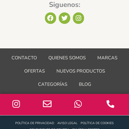
Siguenos:
F
T
I
a
w
n
c
i
s
e
t
t
b
t
a
o
e
g
o
r
r
CONTACTO
QUIENES SOMOS
MARCAS
k
a
m
OFERTAS
NUEVOS PRODUCTOS
CATEGORÍAS
BLOG
POLÍTICA DE PRIVACIDAD
AVISO LEGAL
POLÍTICA DE COOKIES