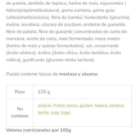
de patata, almidón de tapioca, harina de maiz, espesantes (
hidroxipropilmetilcelulosa), goma xantana, goma guar,
carboximetilcelulosa), fibra de bambú, humectante (glicerina),
inulina, levadura, cáscara de psyllium, proteina de guisante,
fibra de patata, fibra de guisante, concentrados de zumo de
manzana, aceite de colza, maiz fermentado, masa madre
(harina de maiz y quinoa fermentados), sal, conservante
(ácido sórbico), ácidos (ácido cítrico, ácido tartático, ácido
málico), gasificante (glucono-delta-lactona).
Puede contener trazas de
mostaza y sésamo
Peso
220 g
azúcar
,
frutos secos
,
gluten
,
huevo
,
lactosa
,
No
leche
,
soja
,
trigo
contiene
Valores nutricionales por 100g