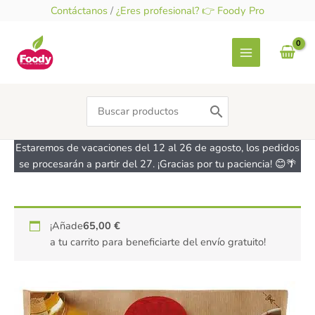
Ir
Contáctanos
/
¿Eres profesional? 👉 Foody Pro
al
contenido
Search
for:
Estaremos de vacaciones del 12 al 26 de agosto, los pedidos
se procesarán a partir del 27. ¡Gracias por tu paciencia! 😊🌴
Tortitas
¡Añade
65,00
€
de
a tu carrito para beneficiarte del envío gratuito!
Maíz
especial
fajitas
-
sin