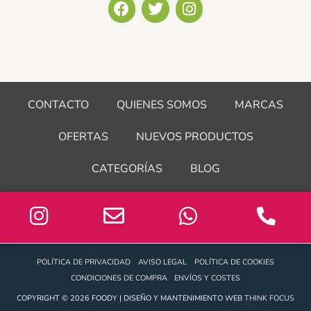
F
T
I
a
w
n
c
i
s
e
t
t
b
t
a
o
e
g
o
r
r
CONTACTO
QUIENES SOMOS
MARCAS
k
a
m
OFERTAS
NUEVOS PRODUCTOS
CATEGORÍAS
BLOG
POLÍTICA DE PRIVACIDAD
AVISO LEGAL
POLÍTICA DE COOKIES
CONDICIONES DE COMPRA
ENVÍOS Y COSTES
COPYRIGHT © 2026 FOODY | DISEÑO Y MANTENIMIENTO WEB
THINK FOCUS