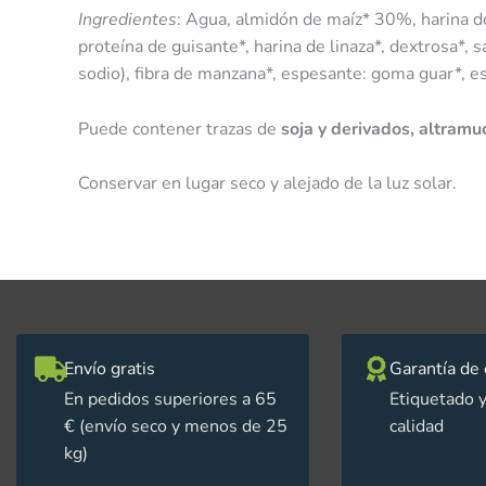
Ingredientes
: Agua, almidón de maíz* 30%, harina de
proteína de guisante*, harina de linaza*, dextrosa*, 
sodio), fibra de manzana*, espesante: goma guar*, esp
Puede contener trazas de
soja y derivados, altram
Conservar en lugar seco y alejado de la luz solar.
Envío gratis
Garantía de 
En pedidos superiores a 65
Etiquetado y
€ (envío seco y menos de 25
calidad
kg)