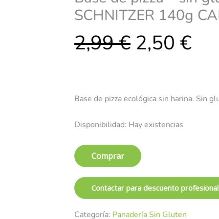
original
act
ecológico
SCHNITZER 140g CA
-
era:
es:
SCHNITZER
2,99
€
2,50
€
140g
CADUCIDAD
2,99 €.
2,5
27-
08-
2026
Base de pizza ecológica sin harina. Sin gl
cantidad
Disponibilidad:
Hay existencias
Comprar
Contactar para descuento profesiona
Categoría:
Panadería Sin Gluten