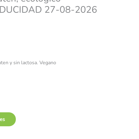
ual
DUCIDAD 27-08-2026
0 €.
uten y sin lactosa. Vegano
les