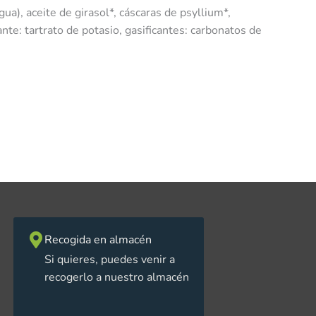
a), aceite de girasol*, cáscaras de psyllium*,
ante: tartrato de potasio, gasificantes: carbonatos de
Recogida en almacén
Si quieres, puedes venir a
recogerlo a nuestro almacén