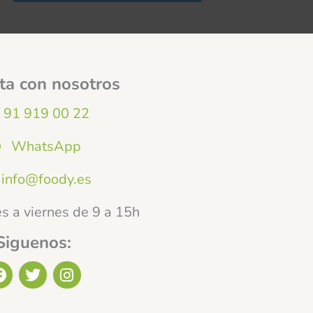
ta con nosotros
91 919 00 22
WhatsApp
info@foody.es
s a viernes de 9 a 15h
Siguenos:
F
T
I
a
w
n
c
i
s