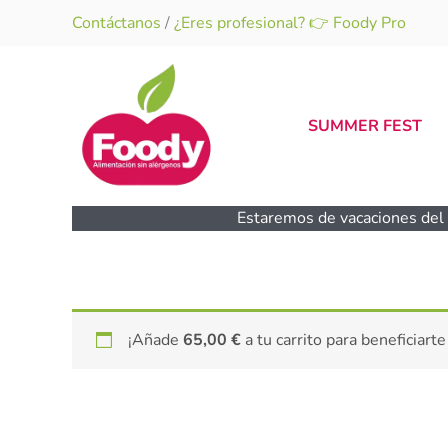
Ir
Contáctanos
/
¿Eres profesional? 👉 Foody Pro
al
contenido
SUMMER FEST
Estaremos de vacaciones del 1
¡Añade
65,00
€
a tu carrito para beneficiarte