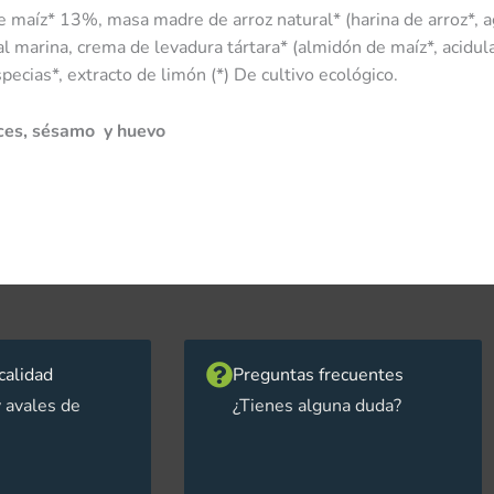
 maíz* 13%, masa madre de arroz natural* (harina de arroz*, agu
sal marina, crema de levadura tártara* (almidón de maíz*, acidul
ecias*, extracto de limón (*) De cultivo ecológico.
uces, sésamo y huevo
calidad
Preguntas frecuentes
 avales de
¿Tienes alguna duda?