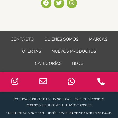
F
T
I
a
w
n
c
i
s
e
t
t
b
t
a
o
e
g
o
r
r
CONTACTO
QUIENES SOMOS
MARCAS
k
a
m
OFERTAS
NUEVOS PRODUCTOS
CATEGORÍAS
BLOG
POLÍTICA DE PRIVACIDAD
AVISO LEGAL
POLÍTICA DE COOKIES
CONDICIONES DE COMPRA
ENVÍOS Y COSTES
COPYRIGHT © 2026 FOODY | DISEÑO Y MANTENIMIENTO WEB
THINK FOCUS