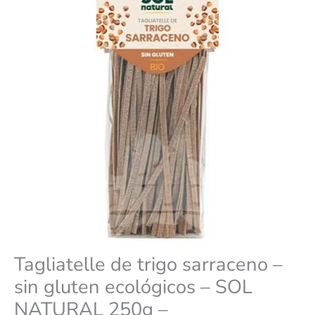
ecológicos
-
SOL
NATURAL
250g
-
cantidad
Tagliatelle de trigo sarraceno –
sin gluten ecológicos – SOL
NATURAL 250g –