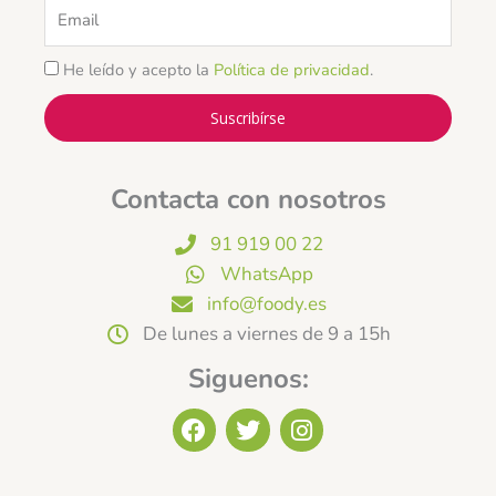
Email
He leído y acepto la
Política de privacidad
.
Suscribírse
Contacta con nosotros
91 919 00 22
WhatsApp
info@foody.es
De lunes a viernes de 9 a 15h
Siguenos:
F
T
I
a
w
n
c
i
s
e
t
t