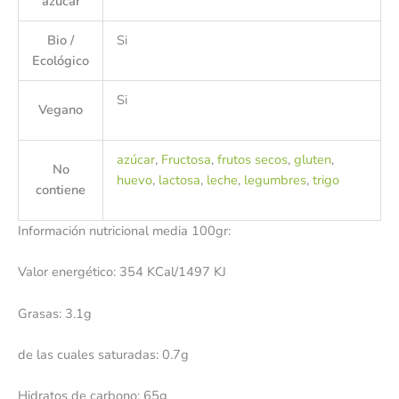
azúcar
Bio /
Si
Ecológico
Si
Vegano
azúcar
,
Fructosa
,
frutos secos
,
gluten
,
No
huevo
,
lactosa
,
leche
,
legumbres
,
trigo
contiene
Información nutricional media 100gr:
Valor energético: 354 KCal/1497 KJ
Grasas: 3.1g
de las cuales saturadas: 0.7g
Hidratos de carbono: 65g