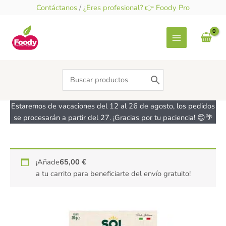
Ir
Contáctanos
/
¿Eres profesional? 👉 Foody Pro
al
contenido
Search
for:
Estaremos de vacaciones del 12 al 26 de agosto, los pedidos
se procesarán a partir del 27. ¡Gracias por tu paciencia! 😊🌴
Tagliatelle
¡Añade
65,00
€
de
a tu carrito para beneficiarte del envío gratuito!
trigo
sarraceno
-
sin
gluten