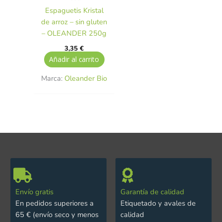
Espaguetis Kristal
de arroz – sin gluten
– OLEANDER 250g
3,35
€
Añadir al carrito
Marca:
Oleander Bio
Envío gratis
Garantía de calidad
En pedidos superiores a
Etiquetado y avales de
65 € (envío seco y menos
calidad