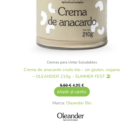
Cremas para Untar Saludables
Crema de anacardo crudo bio – sin gluten, vegana
– OLEANDER 210g – SUMMER FEST 🏖️
5,50
€
4,95
€
Añadir al carrito
Marca:
Oleander Bio