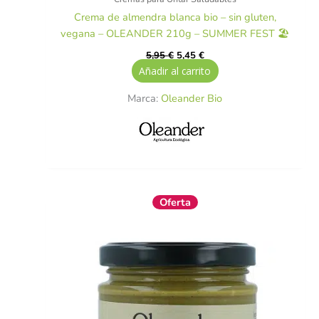
Crema de almendra blanca bio – sin gluten,
vegana – OLEANDER 210g – SUMMER FEST 🏖️
5,95
€
5,45
€
Añadir al carrito
Marca:
Oleander Bio
El
El
Oferta
precio
precio
original
actual
era:
es:
15,50 €.
13,95 €.