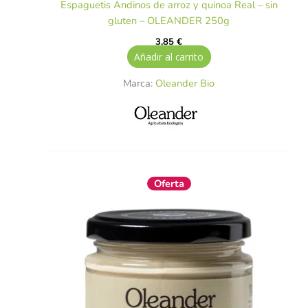
Espaguetis Andinos de arroz y quinoa Real – sin
gluten – OLEANDER 250g
3,85
€
Añadir al carrito
Marca:
Oleander Bio
El
El
Oferta
precio
precio
original
actual
era:
es:
5,50 €.
4,95 €.