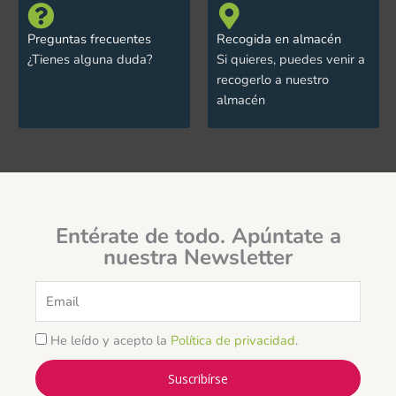
Preguntas frecuentes
Recogida en almacén
¿Tienes alguna duda?
Si quieres, puedes venir a
recogerlo a nuestro
almacén
Entérate de todo. Apúntate a
nuestra Newsletter
Email
He leído y acepto la
Política de privacidad
.
Suscribírse