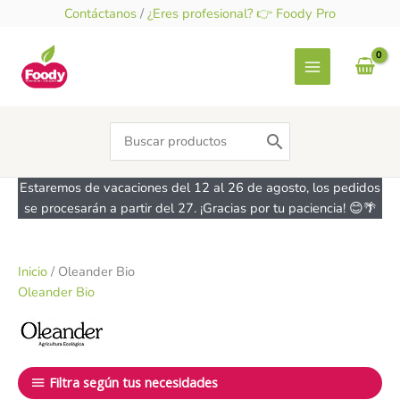
Ir
Contáctanos
/
¿Eres profesional? 👉 Foody Pro
al
contenido
Search
for:
Estaremos de vacaciones del 12 al 26 de agosto, los pedidos
se procesarán a partir del 27. ¡Gracias por tu paciencia! 😊🌴
Inicio
/ Oleander Bio
Oleander Bio
Filtra según tus necesidades