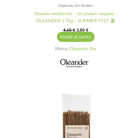
Especias Sin Gluten
Sésamo molido bio – sin gluten, vegano –
OLEANDER 170g – SUMMER FEST 🏖️
4,10
€
3,69
€
Añadir al carrito
Marca:
Oleander Bio