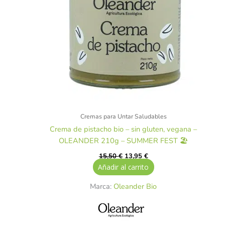
Cremas para Untar Saludables
Crema de pistacho bio – sin gluten, vegana –
OLEANDER 210g – SUMMER FEST 🏖️
15,50
€
13,95
€
Añadir al carrito
Marca:
Oleander Bio