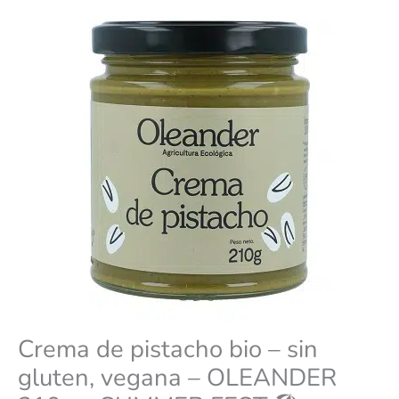
vegana
era:
es:
-
OLEANDER
210g
15,50 €.
13,95 €.
-
SUMMER
FEST
🏖️
cantidad
Crema de pistacho bio – sin
gluten, vegana – OLEANDER