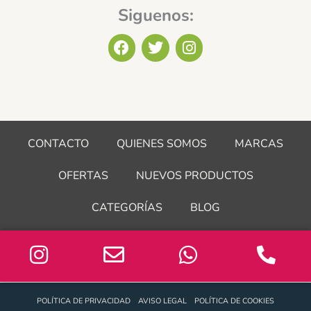
Siguenos:
F
T
I
a
w
n
c
i
s
e
t
t
b
t
a
o
e
g
o
r
r
CONTACTO
QUIENES SOMOS
MARCAS
k
a
m
OFERTAS
NUEVOS PRODUCTOS
CATEGORÍAS
BLOG
POLÍTICA DE PRIVACIDAD
AVISO LEGAL
POLÍTICA DE COOKIES