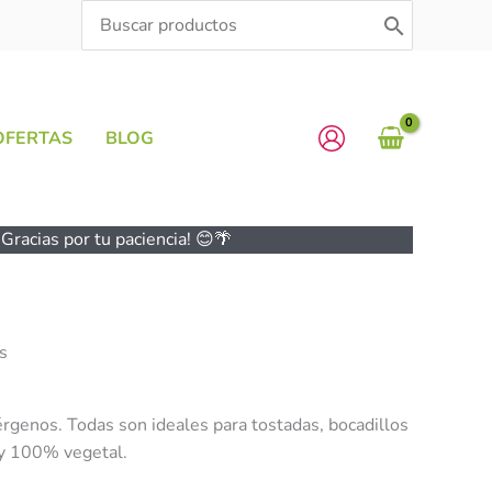
Search
for:
OFERTAS
BLOG
Gracias por tu paciencia! 😊🌴
s
érgenos. Todas son ideales para tostadas, bocadillos
 y 100% vegetal.