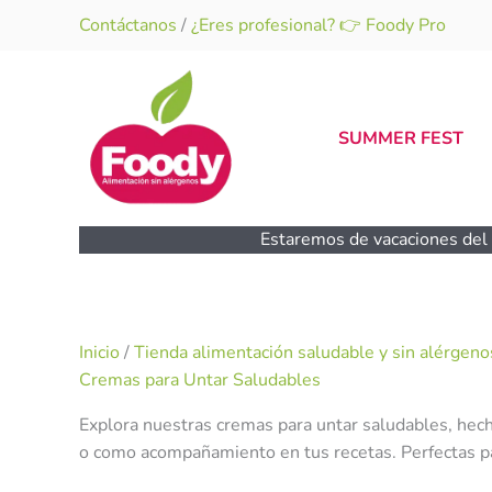
Ir
Contáctanos
/
¿Eres profesional? 👉 Foody Pro
al
contenido
SUMMER FEST
Estaremos de vacaciones del 1
Inicio
/
Tienda alimentación saludable y sin alérgeno
Cremas para Untar Saludables
Explora nuestras cremas para untar saludables, hech
o como acompañamiento en tus recetas. Perfectas pa