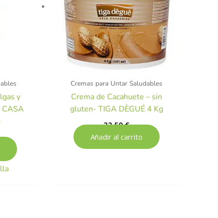
dables
Cremas para Untar Saludables
lgas y
Crema de Cacahuete – sin
 – CASA
gluten- TIGA DÈGUÉ 4 Kg
g
32,50
€
Añadir al carrito
lla