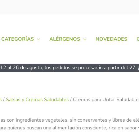
CATEGORÍAS
ALÉRGENOS
NOVEDADES
2 al 26 de agosto, los pedidos se procesarán a partir del 27. ¡
s
/
Salsas y Cremas Saludables
/ Cremas para Untar Saludable
as con ingredientes vegetales, sin conservantes y libres de al
ra quienes buscan una alimentación consciente, rica en sabor