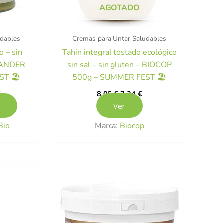
AGOTADO
udables
Cremas para Untar Saludables
o – sin
Tahin integral tostado ecológico
LEANDER
sin sal – sin gluten – BIOCOP
T 🏖️
500g – SUMMER FEST 🏖️
€
8,05
€
7,24
€
Ver
Bio
Marca:
Biocop