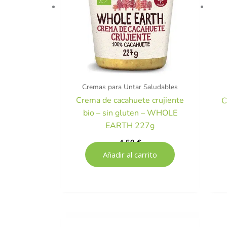
Cremas para Untar Saludables
Crema de cacahuete crujiente
C
bio – sin gluten – WHOLE
EARTH 227g
4,59
€
Añadir al carrito