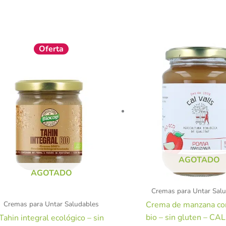
El
El
Oferta
precio
precio
original
actual
era:
es:
2,50 €.
2,25 €.
AGOTADO
AGOTADO
Cremas para Untar Sal
Cremas para Untar Saludables
Crema de manzana co
bio – sin gluten – CA
Tahin integral ecológico – sin