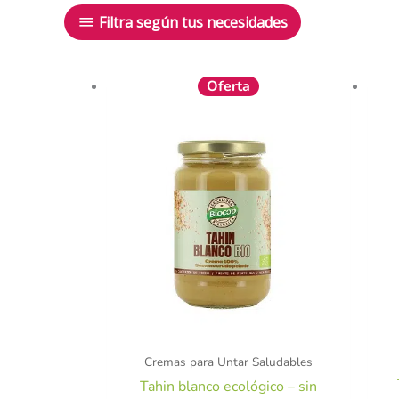
Filtra según tus necesidades
El
El
Oferta
precio
precio
original
actual
era:
es:
4,65 €.
4,18 €.
Cremas para Untar Saludables
Tahin blanco ecológico – sin