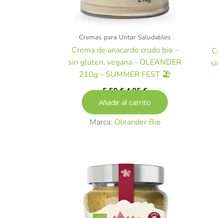
Cremas para Untar Saludables
Crema de anacardo crudo bio –
C
sin gluten, vegana – OLEANDER
s
210g – SUMMER FEST 🏖️
5,50
€
4,95
€
Añadir al carrito
Marca:
Oleander Bio