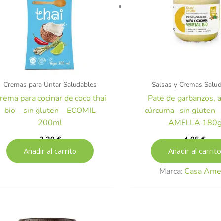
Cremas para Untar Saludables
Salsas y Cremas Salu
rema para cocinar de coco thai
Pate de garbanzos, a
bio – sin gluten – ECOMIL
cúrcuma -sin gluten
200ml
AMELLA 180
2,20
€
4,05
€
Añadir al carrito
Añadir al carrito
Marca:
Casa Ame