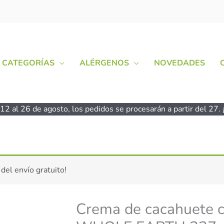
CATEGORÍAS
ALÉRGENOS
NOVEDADES
2 al 26 de agosto, los pedidos se procesarán a partir del 27. ¡
Crema
 del envío gratuito!
de
cacahuete
crujiente
Crema de cacahuete cr
bio
-