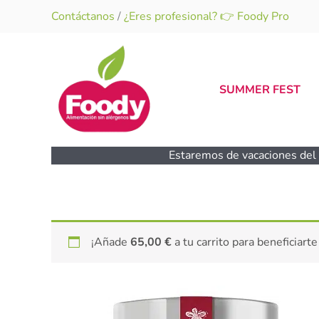
Ir
Contáctanos
/
¿Eres profesional? 👉 Foody Pro
al
contenido
SUMMER FEST
Estaremos de vacaciones del 1
¡Añade
65,00
€
a tu carrito para beneficiarte