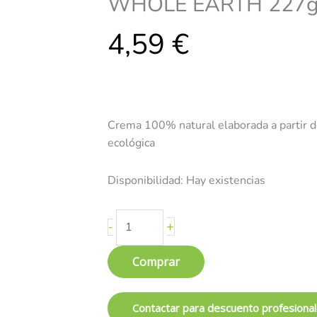
WHOLE EARTH 227
sin
4,59
gluten
€
-
WHOLE
EARTH
227g
cantidad
Crema 100% natural elaborada a partir d
ecológica
Disponibilidad:
Hay existencias
+
-
Comprar
Contactar para descuento profesiona