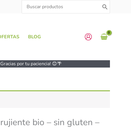
Search
for:
OFERTAS
BLOG
Gracias por tu paciencia! 😊🌴
ujiente bio – sin gluten –