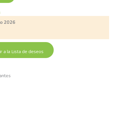
s
to 2026
r a la Lista de deseos
vantes