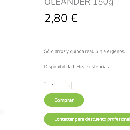
OLEANDER 150g
Real
2,80
-
€
sin
gluten
-
OLEANDER
150g
Sólo arroz y quinoa real. Sin alérgenos.
cantidad
Disponibilidad:
Hay existencias
+
-
Comprar
Contactar para descuento profesiona