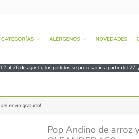
CATEGORÍAS
ALÉRGENOS
NOVEDADES
2 al 26 de agosto, los pedidos se procesarán a partir del 27. ¡
Pop
 del envío gratuito!
Andino
de
arroz
Pop Andino de arroz y
y
quinoa