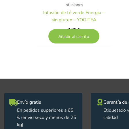
Infusiones
Infusión de té verde Energia –
sin gluten – YOGITEA
3,90
€
Añadir al carrito
Envío gratis
Garantía de 
En pedidos superiores a 65
Etiquetado y
€ (envío seco y menos de 25
calidad
kg)