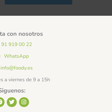
ta con nosotros
91 919 00 22
WhatsApp
info@foody.es
s a viernes de 9 a 15h
Siguenos:
F
T
I
a
w
n
c
i
s