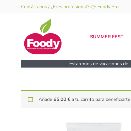
Ir
Contáctanos
/
¿Eres profesional? 👉 Foody Pro
al
contenido
SUMMER FEST
Estaremos de vacaciones del 1
¡Añade
65,00
€
a tu carrito para beneficiarte