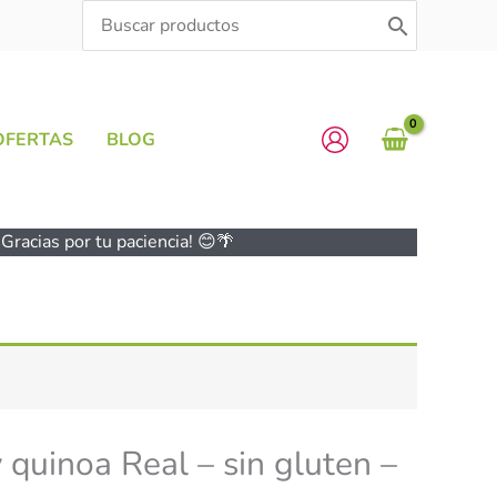
Search
for:
OFERTAS
BLOG
Gracias por tu paciencia! 😊🌴
 quinoa Real – sin gluten –