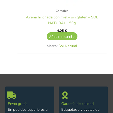
Cereales
Avena hinchada con miel – sin gluten – SOL
NATURAL 150g
4,05
€
Añadir al carrito
Marca:
Sol Natural
Envío gratis
Garantía de calidad
En pedidos superiores a
Etiquetado y avales de