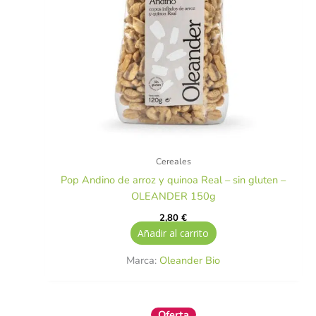
Cereales
Pop Andino de arroz y quinoa Real – sin gluten –
OLEANDER 150g
2,80
€
Añadir al carrito
Marca:
Oleander Bio
El
El
Oferta