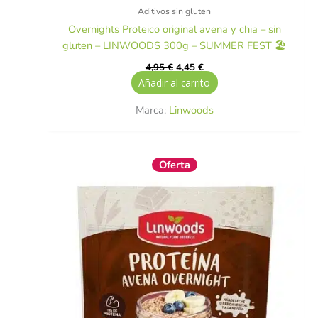
Aditivos sin gluten
Overnights Proteico original avena y chia – sin
gluten – LINWOODS 300g – SUMMER FEST 🏖️
4,95
€
4,45
€
Añadir al carrito
Marca:
Linwoods
El
El
Oferta
precio
precio
original
actual
era:
es:
4,95 €.
4,45 €.