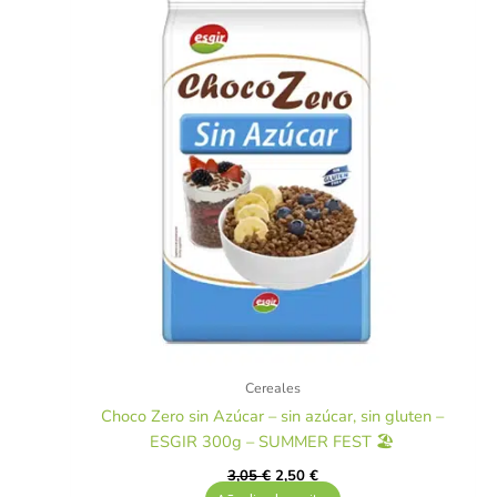
3,05 €.
2,50 €.
Cereales
Choco Zero sin Azúcar – sin azúcar, sin gluten –
ESGIR 300g – SUMMER FEST 🏖️
3,05
€
2,50
€