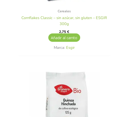
Cereales
Cornflakes Classic – sin azúcar, sin gluten – ESGIR
300g
2,75
€
Añadir al carrito
Marca:
Esgir