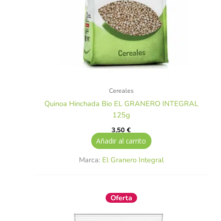
Cereales
Quinoa Hinchada Bio EL GRANERO INTEGRAL
125g
3,50
€
Añadir al carrito
Marca:
El Granero Integral
El
El
Oferta
precio
precio
original
actual
era:
es: