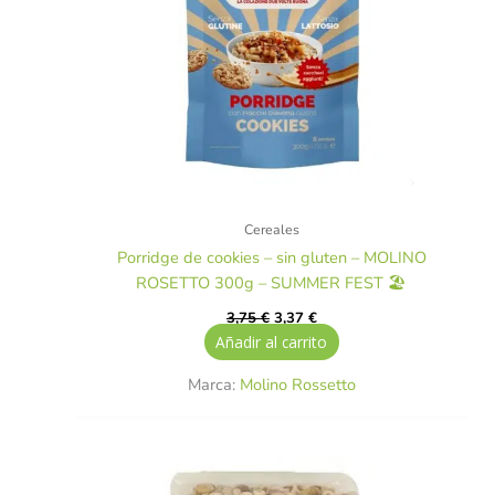
Cereales
Porridge de cookies – sin gluten – MOLINO
ROSETTO 300g – SUMMER FEST 🏖️
3,75
€
3,37
€
Añadir al carrito
Marca:
Molino Rossetto