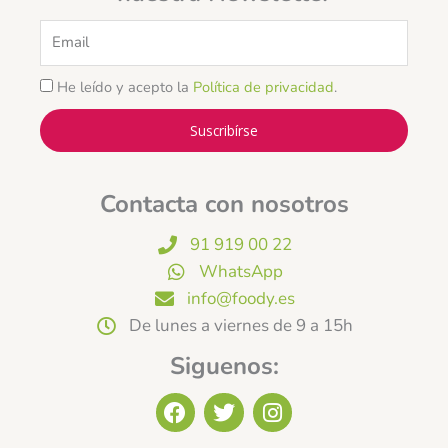
Email
He leído y acepto la
Política de privacidad
.
Suscribírse
Contacta con nosotros
91 919 00 22
WhatsApp
info@foody.es
De lunes a viernes de 9 a 15h
Siguenos:
F
T
I
a
w
n
c
i
s