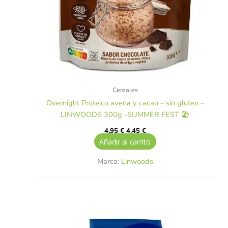
Cereales
Overnight Proteico avena y cacao – sin gluten –
LINWOODS 300g -SUMMER FEST 🏖️
4,95
€
4,45
€
Añadir al carrito
Marca:
Linwoods