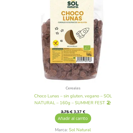
Cereales
Choco Lunas – sin gluten, vegano – SOL
NATURAL – 160g – SUMMER FEST 🏖️
3,75
€
3,37
€
Añadir al carrito
Marca:
Sol Natural