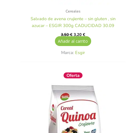
Cereales
Salvado de avena crujiente – sin gluten , sin
azucar – ESGIR 300g CADUCIDAD 30.09
3,50
€
3,20
€
Añadir al carrito
Marca:
Esgir
El
El
Oferta
precio
precio
original
actual
era:
es:
2,65 €.
2,25 €.