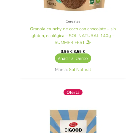
Cereales
Granola crunchy de coco con chocolate – sin
gluten, ecológica – SOL NATURAL 140g –
SUMMER FEST 🏖️
3,95
€
3,55
€
Añadir al carrito
Marca:
Sol Natural
El
El
Oferta
precio
precio
original
actual
era:
es:
3,75 €.
3,37 €.