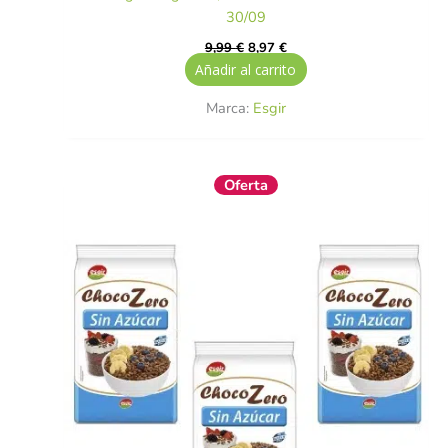
30/09
9,99
€
8,97
€
Añadir al carrito
Marca:
Esgir
El
El
Oferta
precio
precio
original
actual
era:
es:
7,95 €.
6,00 €.