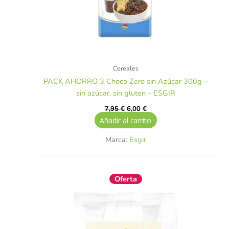
Cereales
PACK AHORRO 3 Choco Zero sin Azúcar 300g –
sin azúcar, sin gluten – ESGIR
7,95
€
6,00
€
Añadir al carrito
Marca:
Esgir
El
El
Oferta
precio
precio
original
actual
era:
es:
3,75 €.
3,37 €.