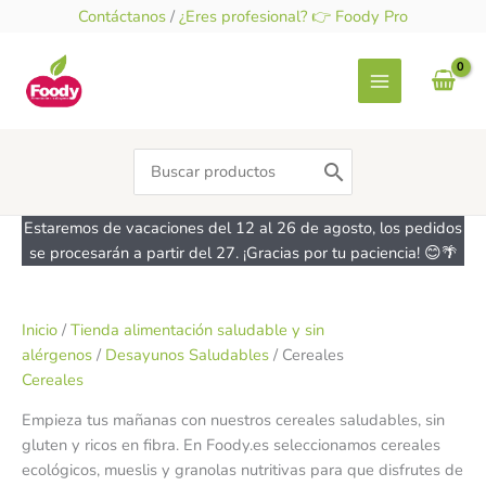
Ir
Contáctanos
/
¿Eres profesional? 👉 Foody Pro
al
contenido
Search
for:
Estaremos de vacaciones del 12 al 26 de agosto, los pedidos
se procesarán a partir del 27. ¡Gracias por tu paciencia! 😊🌴
Inicio
/
Tienda alimentación saludable y sin
alérgenos
/
Desayunos Saludables
/ Cereales
Cereales
Empieza tus mañanas con nuestros cereales saludables, sin
gluten y ricos en fibra. En Foody.es seleccionamos cereales
ecológicos, mueslis y granolas nutritivas para que disfrutes de