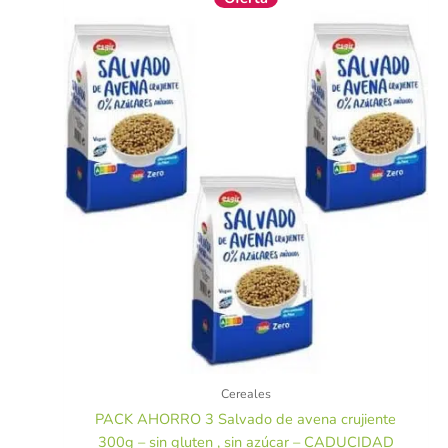
precio
precio
original
actual
era:
es:
9,99 €.
8,97 €.
Cereales
PACK AHORRO 3 Salvado de avena crujiente
300g – sin gluten , sin azúcar – CADUCIDAD