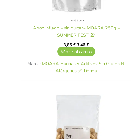
Cereales
Arroz inflado – sin gluten- MOARA 250g –
SUMMER FEST 🏖️
3,85
€
3,46
€
Añadir al carrito
Marca:
MOARA Harinas y Aditivos Sin Gluten Ni
Alérgenos ✅ Tienda