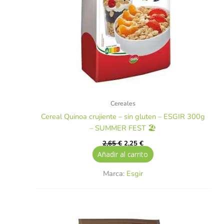
Cereales
Cereal Quinoa crujiente – sin gluten – ESGIR 300g
– SUMMER FEST 🏖️
2,65
€
2,25
€
Añadir al carrito
Marca:
Esgir