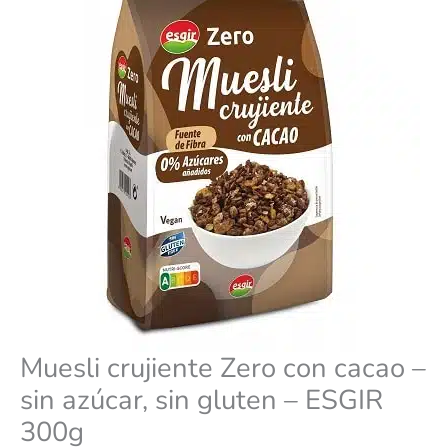
azúcar,
sin
gluten
–
ESGIR
300g
cantidad
Muesli crujiente Zero con cacao –
sin azúcar, sin gluten – ESGIR
300g