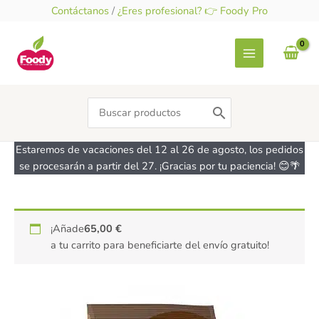
Ir
Contáctanos
/
¿Eres profesional? 👉 Foody Pro
al
contenido
Search
for:
Estaremos de vacaciones del 12 al 26 de agosto, los pedidos
se procesarán a partir del 27. ¡Gracias por tu paciencia! 😊🌴
Muesli
¡Añade
65,00
€
crujiente
a tu carrito para beneficiarte del envío gratuito!
Zero
con
cacao
–
sin