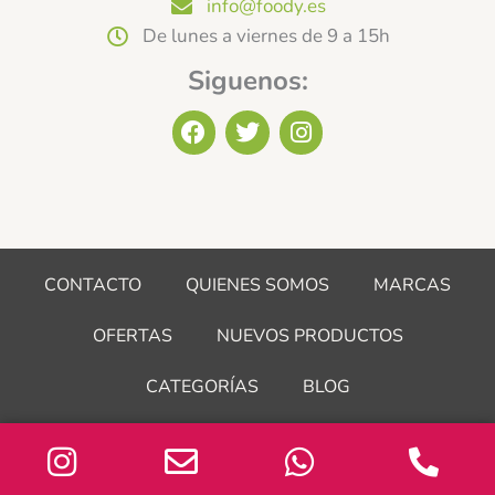
info@foody.es
De lunes a viernes de 9 a 15h
Siguenos:
F
T
I
a
w
n
c
i
s
e
t
t
b
t
a
o
e
g
o
r
r
CONTACTO
QUIENES SOMOS
MARCAS
k
a
m
OFERTAS
NUEVOS PRODUCTOS
CATEGORÍAS
BLOG