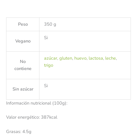
Peso
350 g
Si
Vegano
azúcar
,
gluten
,
huevo
,
lactosa
,
leche
,
No
trigo
contiene
Si
Sin azúcar
Información nutricional (100g):
Valor energético: 387kcal
Grasas: 4.5g