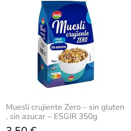
sin
azucar
–
ESGIR
350g
cantidad
Muesli crujiente Zero – sin gluten
, sin azucar – ESGIR 350g