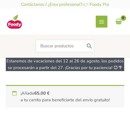
Ir
Contáctanos
/
¿Eres profesional? 👉 Foody Pro
al
contenido
Search
for:
Estaremos de vacaciones del 12 al 26 de agosto, los pedidos
se procesarán a partir del 27. ¡Gracias por tu paciencia! 😊🌴
Muesli
¡Añade
65,00
€
crujiente
a tu carrito para beneficiarte del envío gratuito!
Zero
–
sin
gluten
,