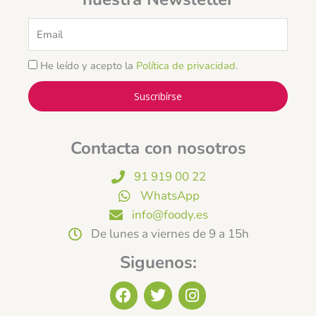
Email
He leído y acepto la
Política de privacidad
.
Suscribírse
Contacta con nosotros
91 919 00 22
WhatsApp
info@foody.es
De lunes a viernes de 9 a 15h
Siguenos:
F
T
I
a
w
n