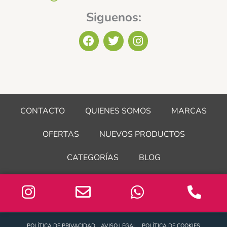
Siguenos:
F
T
I
a
w
n
c
i
s
e
t
t
b
t
a
o
e
g
o
r
r
CONTACTO
QUIENES SOMOS
MARCAS
k
a
m
OFERTAS
NUEVOS PRODUCTOS
CATEGORÍAS
BLOG
POLÍTICA DE PRIVACIDAD
AVISO LEGAL
POLÍTICA DE COOKIES