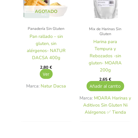
AGOTADO
Panadería Sin Gluten
Mix de Harinas Sin
Gluten
Pan rallado – sin
Harina para
gluten, sin
Tempura y
alérgenos- NATUR
Rebozados -sin
DACSA 400g
gluten- MOARA
2,80
€
200g
Ver
2,65
€
Marca:
Natur Dacsa
Añadir al carrito
Marca:
MOARA Harinas y
Aditivos Sin Gluten Ni
Alérgenos ✅ Tienda