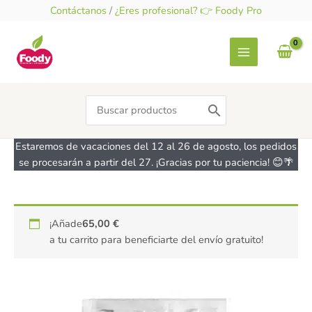
Ir
Contáctanos
/
¿Eres profesional? 👉 Foody Pro
al
contenido
Search
for:
Estaremos de vacaciones del 12 al 26 de agosto, los pedidos
se procesarán a partir del 27. ¡Gracias por tu paciencia! 😊🌴
Harina
¡Añade
65,00
€
para
a tu carrito para beneficiarte del envío gratuito!
Tempura
y
Rebozados
-
sin