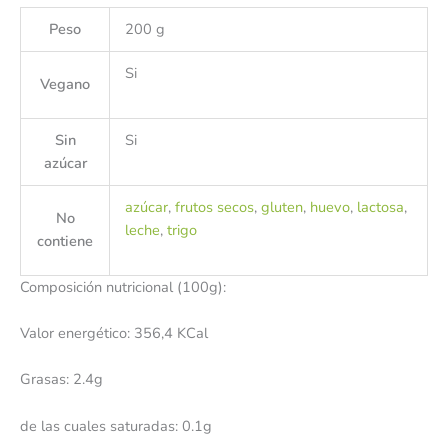
Peso
200 g
Si
Vegano
Sin
Si
azúcar
azúcar
,
frutos secos
,
gluten
,
huevo
,
lactosa
,
No
leche
,
trigo
contiene
Composición nutricional (100g):
Valor energético: 356,4 KCal
Grasas: 2.4g
de las cuales saturadas: 0.1g