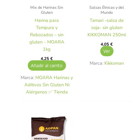
Mix de Harinas Sin
Salsas Étnicas y del
Gluten
Mundo
Harina para
Tamari -salsa de
Tempura y
soja- sin gluten
Rebozados – sin
KIKKOMAN 250ml
gluten – MOARA
4,05
€
1kg
Ver
4,25
€
Marca:
Kikkoman
Añadir al carrito
Marca:
MOARA Harinas y
Aditivos Sin Gluten Ni
Alérgenos ✅ Tienda