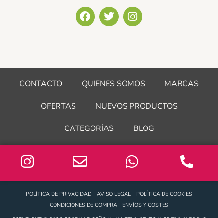
F
T
I
a
w
n
c
i
s
e
t
t
b
t
a
o
e
g
o
r
r
CONTACTO
QUIENES SOMOS
MARCAS
k
a
m
OFERTAS
NUEVOS PRODUCTOS
CATEGORÍAS
BLOG
POLÍTICA DE PRIVACIDAD
AVISO LEGAL
POLÍTICA DE COOKIES
CONDICIONES DE COMPRA
ENVÍOS Y COSTES