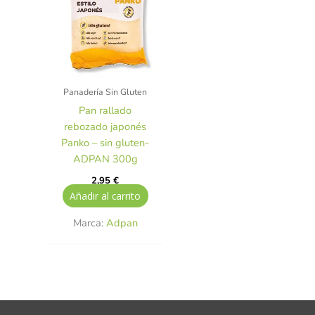
Panadería Sin Gluten
Pan rallado
rebozado japonés
Panko – sin gluten-
ADPAN 300g
2,95
€
Añadir al carrito
Marca:
Adpan