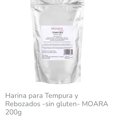
gluten-
MOARA
200g
cantidad
Harina para Tempura y
Rebozados -sin gluten- MOARA
200g