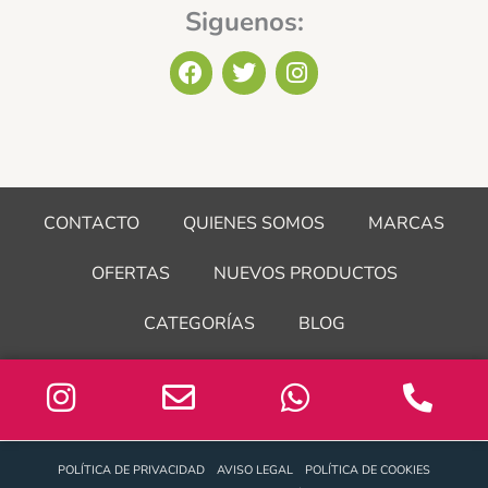
Siguenos:
F
T
I
a
w
n
c
i
s
e
t
t
b
t
a
o
e
g
o
r
r
CONTACTO
QUIENES SOMOS
MARCAS
k
a
m
OFERTAS
NUEVOS PRODUCTOS
CATEGORÍAS
BLOG
POLÍTICA DE PRIVACIDAD
AVISO LEGAL
POLÍTICA DE COOKIES