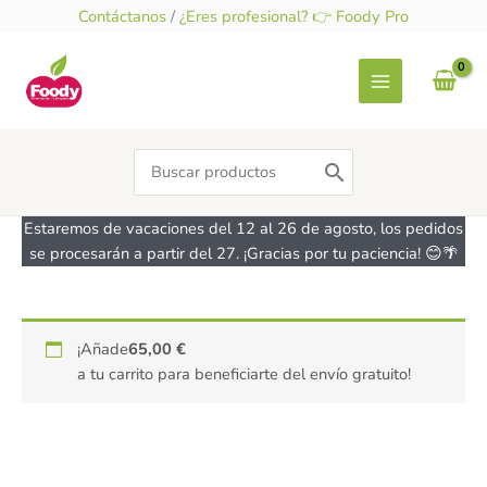
Ir
Contáctanos
/
¿Eres profesional? 👉 Foody Pro
al
contenido
Search
for:
Estaremos de vacaciones del 12 al 26 de agosto, los pedidos
se procesarán a partir del 27. ¡Gracias por tu paciencia! 😊🌴
¡Añade
65,00
€
a tu carrito para beneficiarte del envío gratuito!