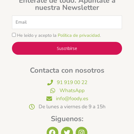
Entérate de todo. Apúntate a
nuestra Newsletter
Email
He leído y acepto la
Política de privacidad
.
Suscribírse
Contacta con nosotros
91 919 00 22
WhatsApp
info@foody.es
De lunes a viernes de 9 a 15h
Siguenos:
F
T
I