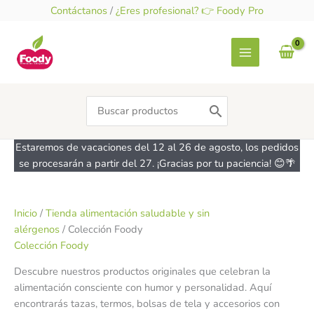
Ir
Contáctanos
/
¿Eres profesional? 👉 Foody Pro
al
contenido
Search
for:
Estaremos de vacaciones del 12 al 26 de agosto, los pedidos
se procesarán a partir del 27. ¡Gracias por tu paciencia! 😊🌴
Inicio
/
Tienda alimentación saludable y sin
alérgenos
/ Colección Foody
Colección Foody
Descubre nuestros productos originales que celebran la
alimentación consciente con humor y personalidad. Aquí
encontrarás tazas, termos, bolsas de tela y accesorios con