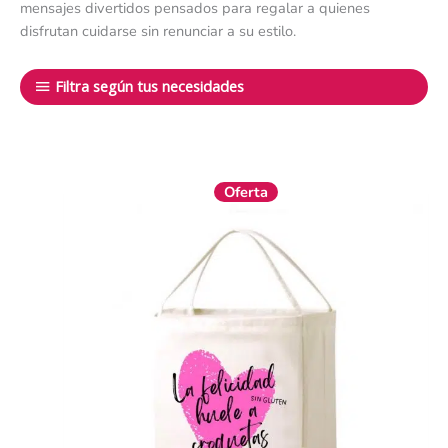
mensajes divertidos pensados para regalar a quienes
disfrutan cuidarse sin renunciar a su estilo.
Filtra según tus necesidades
El
El
Oferta
precio
precio
original
actual
era:
es:
21,50 €.
19,35 €.