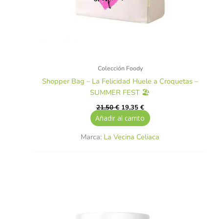
Colección Foody
Shopper Bag – La Felicidad Huele a Croquetas –
SUMMER FEST 🏖️
21,50
€
19,35
€
Añadir al carrito
Marca:
La Vecina Celiaca