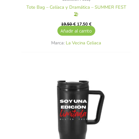
Tote Bag – Celíaca y Dramática – SUMMER FEST
🏖️
19,50
€
17,50
€
Añadir al carrito
Marca:
La Vecina Celiaca