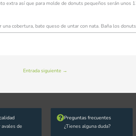
nuto extra así que para molde de donuts pequeños serán unos 
acer una cobertura, bate queso de untar con nata. Baña los donut
Entrada siguiente
→
calidad
Preguntas frecuentes
 avales de
¿Tienes alguna duda?