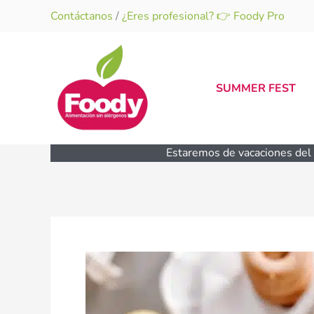
Ir
Contáctanos
/
¿Eres profesional? 👉 Foody Pro
al
contenido
SUMMER FEST
Estaremos de vacaciones del 1