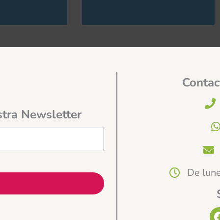
Contac
stra Newsletter
De lune