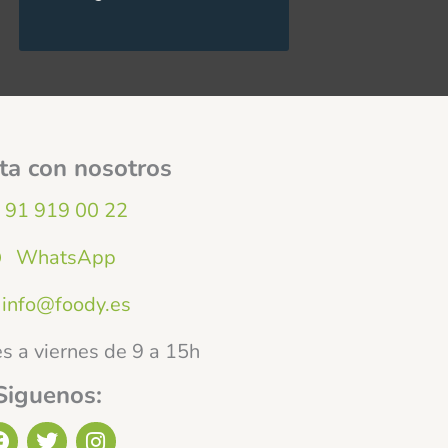
ta con nosotros
91 919 00 22
WhatsApp
info@foody.es
s a viernes de 9 a 15h
Siguenos:
F
T
I