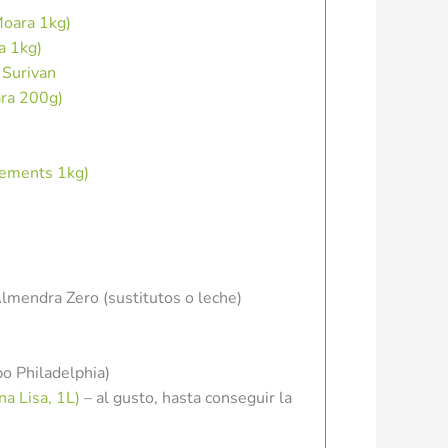
Moara 1kg)
a 1kg)
 Surivan
ra 200g)
lements 1kg)
lmendra Zero (sustitutos o leche)
po Philadelphia)
a Lisa, 1L)
– al gusto, hasta conseguir la