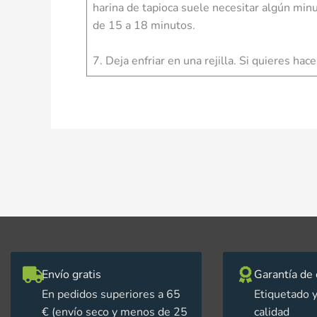
harina de tapioca suele necesitar algún mi
de 15 a 18 minutos.
7. Deja enfriar en una rejilla. Si quieres h
Envío gratis
Garantía de 
En pedidos superiores a 65
Etiquetado y
€ (envío seco y menos de 25
calidad