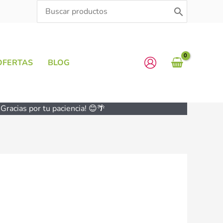
Search
for:
OFERTAS
BLOG
Gracias por tu paciencia! 😊🌴