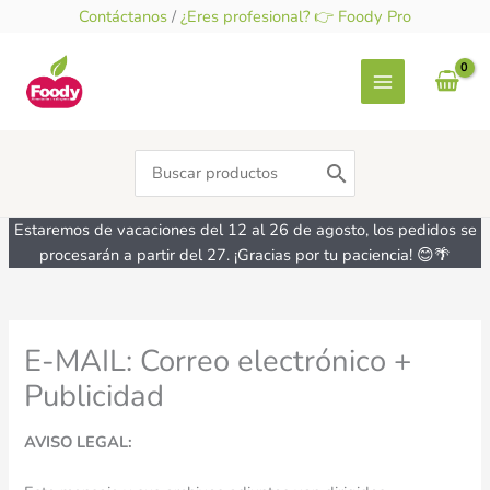
Ir
Contáctanos
/
¿Eres profesional? 👉 Foody Pro
al
contenido
Search
for:
Estaremos de vacaciones del 12 al 26 de agosto, los pedidos se
procesarán a partir del 27. ¡Gracias por tu paciencia! 😊🌴
E-MAIL: Correo electrónico +
Publicidad
AVISO LEGAL: