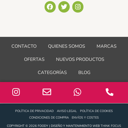
F
T
I
a
w
n
c
i
s
e
t
t
b
t
a
o
e
g
o
r
r
CONTACTO
QUIENES SOMOS
MARCAS
k
a
m
OFERTAS
NUEVOS PRODUCTOS
CATEGORÍAS
BLOG
POLÍTICA DE PRIVACIDAD
AVISO LEGAL
POLÍTICA DE COOKIES
CONDICIONES DE COMPRA
ENVÍOS Y COSTES
COPYRIGHT © 2026 FOODY | DISEÑO Y MANTENIMIENTO WEB
THINK FOCUS