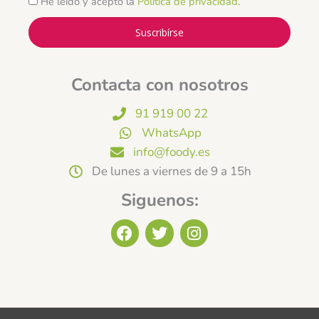
He leído y acepto la
Política de privacidad
.
Suscribírse
Contacta con nosotros
91 919 00 22
WhatsApp
info@foody.es
De lunes a viernes de 9 a 15h
Siguenos:
F
T
I
a
w
n
c
i
s
e
t
t
b
t
a
o
e
g