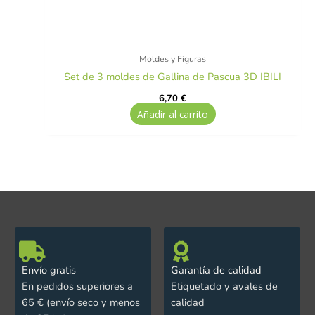
Moldes y Figuras
Set de 3 moldes de Gallina de Pascua 3D IBILI
6,70
€
Añadir al carrito
Envío gratis
Garantía de calidad
En pedidos superiores a
Etiquetado y avales de
65 € (envío seco y menos
calidad