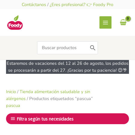
Ir
Contáctanos
/
¿Eres profesional? 👉 Foody Pro
al
contenido
Search
for:
Estaremos de vacaciones del 12 al 26 de agosto, los pedidos
se procesarán a partir del 27. ¡Gracias por tu paciencia! 😊🌴
Inicio
/
Tienda alimentación saludable y sin
alérgenos
/ Productos etiquetados “pascua”
pascua
Filtra según tus necesidades