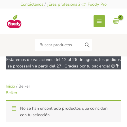
Ir
Contáctanos
/
¿Eres profesional? 👉 Foody Pro
al
contenido
Search
for:
Estaremos de vacaciones del 12 al 26 de agosto, los pedidos
se procesarán a partir del 27. ¡Gracias por tu paciencia! 😊🌴
Inicio
/ Beiker
Beiker
No se han encontrado productos que coincidan
con tu selección.