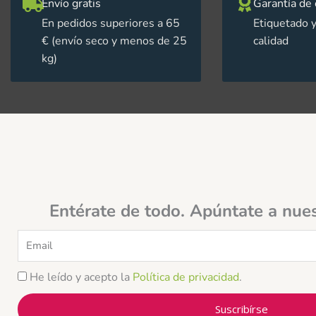
Envío gratis
Garantía de 
En pedidos superiores a 65
Etiquetado y
€ (envío seco y menos de 25
calidad
kg)
Entérate de todo. Apúntate a nue
Email
He leído y acepto la
Política de privacidad
.
Suscribírse