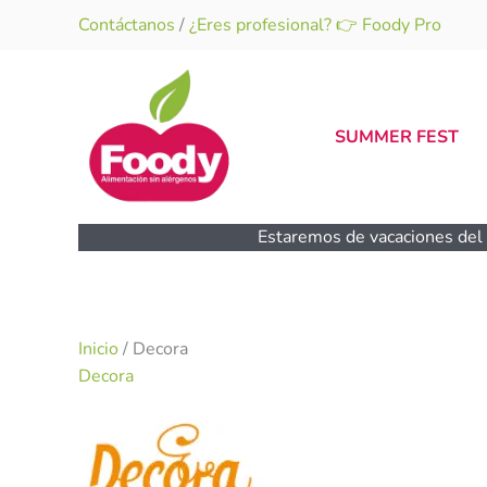
Ir
Contáctanos
/
¿Eres profesional? 👉 Foody Pro
al
contenido
SUMMER FEST
Estaremos de vacaciones del 1
Inicio
/ Decora
Decora