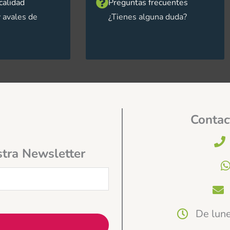
calidad
Preguntas frecuentes
 avales de
¿Tienes alguna duda?
Contac
stra Newsletter
De lune