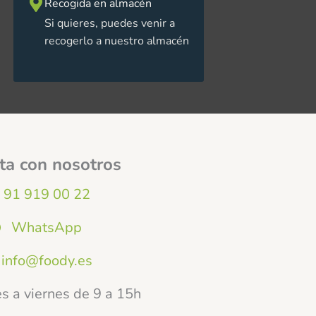
Recogida en almacén
Si quieres, puedes venir a
recogerlo a nuestro almacén
ta con nosotros
91 919 00 22
WhatsApp
info@foody.es
s a viernes de 9 a 15h