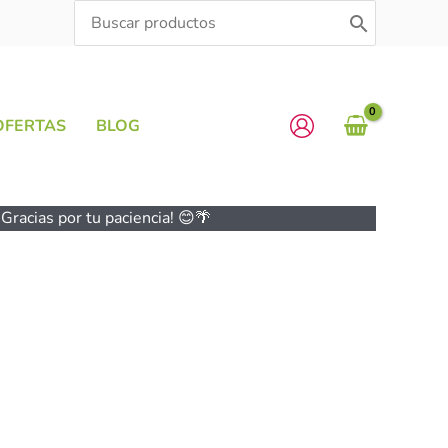
Search
for:
OFERTAS
BLOG
Gracias por tu paciencia! 😊🌴