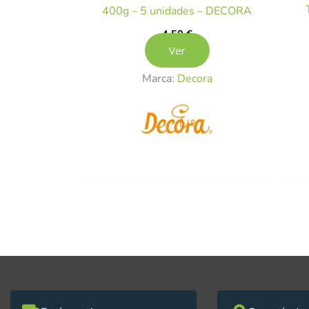
400g – 5 unidades – DECORA
4,50
€
Ver
Marca:
Decora