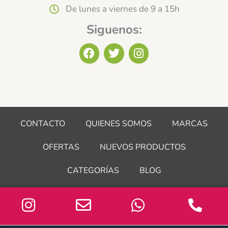
De lunes a viernes de 9 a 15h
Siguenos:
F
T
I
a
w
n
c
i
s
e
t
t
b
t
a
o
e
g
o
r
r
CONTACTO
QUIENES SOMOS
MARCAS
k
a
m
OFERTAS
NUEVOS PRODUCTOS
CATEGORÍAS
BLOG