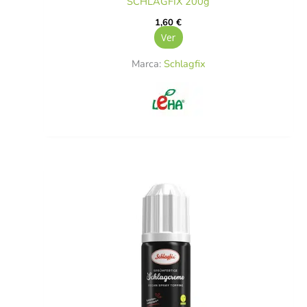
SCHLAGFIX 200g
1,60
€
Ver
Marca:
Schlagfix