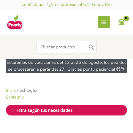
Ir
Contáctanos
/
¿Eres profesional? 👉 Foody Pro
al
contenido
Search
for:
Estaremos de vacaciones del 12 al 26 de agosto, los pedidos
se procesarán a partir del 27. ¡Gracias por tu paciencia! 😊🌴
Inicio
/ Schlagfix
Schlagfix
Filtra según tus necesidades