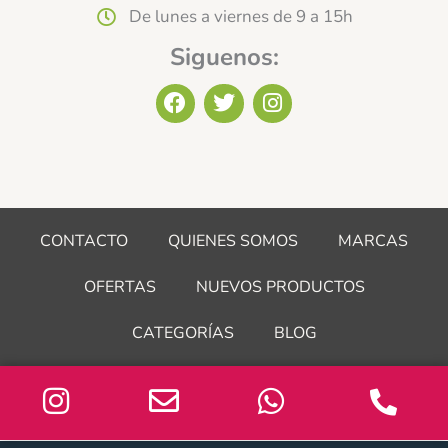
De lunes a viernes de 9 a 15h
Siguenos:
F
T
I
a
w
n
c
i
s
e
t
t
b
t
a
o
e
g
o
r
r
CONTACTO
QUIENES SOMOS
MARCAS
k
a
m
OFERTAS
NUEVOS PRODUCTOS
CATEGORÍAS
BLOG