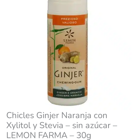
–
sin
azúcar
–
LEMON
FARMA
–
30g
cantidad
Chicles Ginjer Naranja con
Xylitol y Stevia – sin azúcar –
LEMON FARMA – 30g