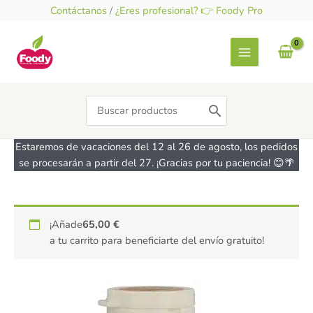
Ir
Contáctanos
/
¿Eres profesional? 👉 Foody Pro
al
contenido
Search
for:
Estaremos de vacaciones del 12 al 26 de agosto, los pedidos
se procesarán a partir del 27. ¡Gracias por tu paciencia! 😊🌴
Chicles
¡Añade
65,00
€
Ginjer
a tu carrito para beneficiarte del envío gratuito!
Naranja
con
Xylitol
y
Stevia