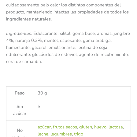
cuidadosamente bajo calor los distintos componentes del
producto, manteniendo intactas las propiedades de todos los
ingredientes naturales.
Ingredientes
: Edulcorante: xilitol, goma base, aromas, jengibre
4%, naranja 0.3%, mentol, espesante: goma arabiga,
humectante: glicerol, emulsionante: lecitina de
soja
,
edulcorante: glucósidos de esteviol, agente de recubrimiento:
cera de carnauba.
Peso
30 g
Sin
Si
azúcar
azúcar
,
frutos secos
,
gluten
,
huevo
,
lactosa
,
No
leche
,
legumbres
,
trigo