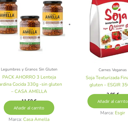
Legumbres y Granos Sin Gluten
Carnes Veganas
PACK AHORRO 3 Lenteja
Soja Texturizada Fina
ardina Cocida 330g -sin gluten
gluten – ESGIR 35
– CASA AMELLA
2,85
€
11,50
€
Añadir al carrito
Añadir al carrito
Marca:
Esgir
Marca:
Casa Amella