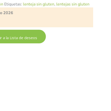
en
Etiquetas:
lenteja sin gluten
,
lentejas sin gluten
to 2026
r a la Lista de deseos