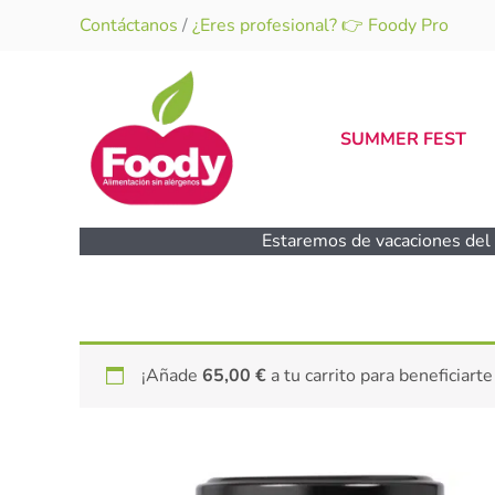
Ir
Contáctanos
/
¿Eres profesional? 👉 Foody Pro
al
contenido
SUMMER FEST
Estaremos de vacaciones del 1
¡Añade
65,00
€
a tu carrito para beneficiarte