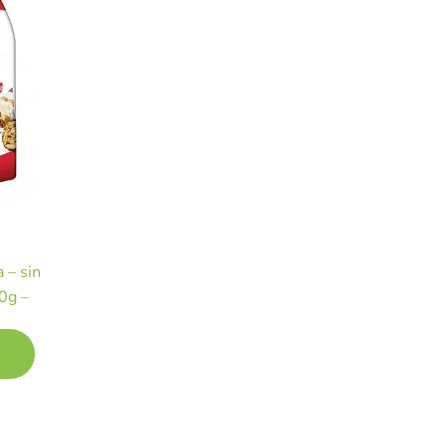
 – sin
0g –