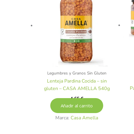
Legumbres y Granos Sin Gluten
Lenteja Pardina Cocida – sin
P
gluten – CASA AMELLA 540g
4,65
€
Añadir al carrito
Marca:
Casa Amella