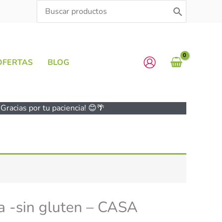
Search
for:
OFERTAS
BLOG
Gracias por tu paciencia! 😊🌴
a -sin gluten – CASA