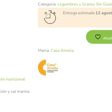
Categoría:
Legumbres y Granos Sin Glut
Entrega estimada
12 agos
Añadi
Marca:
Casa Amella
ón nutricional
ción y sal marina.