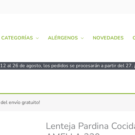
CATEGORÍAS
ALÉRGENOS
NOVEDADES
2 al 26 de agosto, los pedidos se procesarán a partir del 27. ¡
Lenteja
 del envío gratuito!
Pardina
Cocida
-
Lenteja Pardina Cocid
sin
gluten