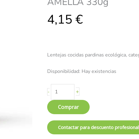
AMELLA 330g
-
4,15
CASA
€
AMELLA
330g
cantidad
Lentejas cocidas pardinas ecológica, cate
Disponibilidad:
Hay existencias
+
-
Comprar
Contactar para descuento profesiona