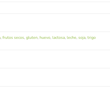
a
,
frutos secos
,
gluten
,
huevo
,
lactosa
,
leche
,
soja
,
trigo