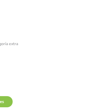
goría extra
les