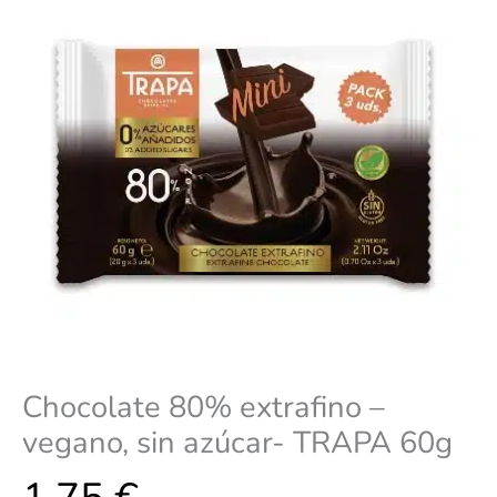
TRAPA
60g
cantidad
Chocolate 80% extrafino –
vegano, sin azúcar- TRAPA 60g