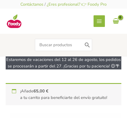
Ir
Contáctanos
/
¿Eres profesional? 👉 Foody Pro
al
contenido
Search
for:
Estaremos de vacaciones del 12 al 26 de agosto, los pedidos
se procesarán a partir del 27. ¡Gracias por tu paciencia! 😊🌴
Chocolate
¡Añade
65,00
€
80%
a tu carrito para beneficiarte del envío gratuito!
extrafino
-
vegano,
sin
azúcar-