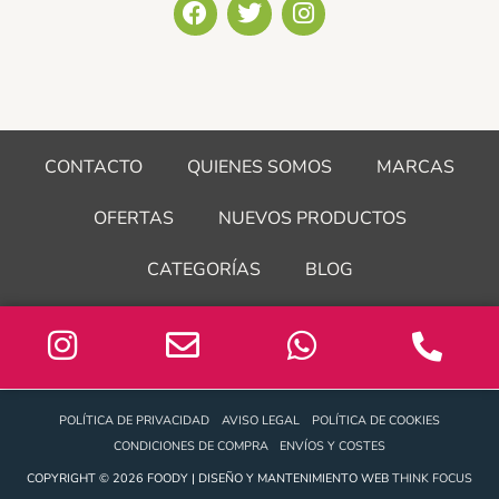
F
T
I
a
w
n
c
i
s
e
t
t
b
t
a
o
e
g
o
r
r
CONTACTO
QUIENES SOMOS
MARCAS
k
a
m
OFERTAS
NUEVOS PRODUCTOS
CATEGORÍAS
BLOG
POLÍTICA DE PRIVACIDAD
AVISO LEGAL
POLÍTICA DE COOKIES
CONDICIONES DE COMPRA
ENVÍOS Y COSTES
COPYRIGHT © 2026 FOODY | DISEÑO Y MANTENIMIENTO WEB
THINK FOCUS