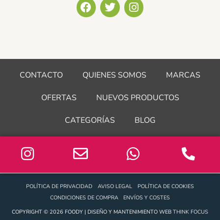
F
T
I
a
w
n
c
i
s
e
t
t
b
t
a
o
e
g
o
r
r
CONTACTO
QUIENES SOMOS
MARCAS
k
a
m
OFERTAS
NUEVOS PRODUCTOS
CATEGORÍAS
BLOG
POLÍTICA DE PRIVACIDAD
AVISO LEGAL
POLÍTICA DE COOKIES
CONDICIONES DE COMPRA
ENVÍOS Y COSTES
COPYRIGHT © 2026 FOODY | DISEÑO Y MANTENIMIENTO WEB
THINK FOCUS