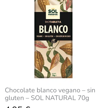
SOL
NATURAL
70g
cantidad
Chocolate blanco vegano – sin
gluten – SOL NATURAL 70g