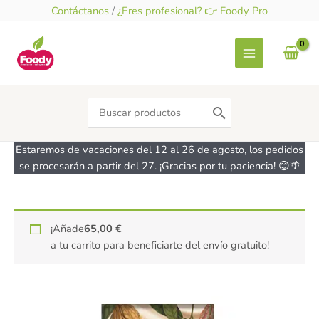
Ir
Contáctanos
/
¿Eres profesional? 👉 Foody Pro
al
contenido
Search
for:
Estaremos de vacaciones del 12 al 26 de agosto, los pedidos
se procesarán a partir del 27. ¡Gracias por tu paciencia! 😊🌴
Chocolate
¡Añade
65,00
€
blanco
a tu carrito para beneficiarte del envío gratuito!
vegano
-
sin
gluten
-