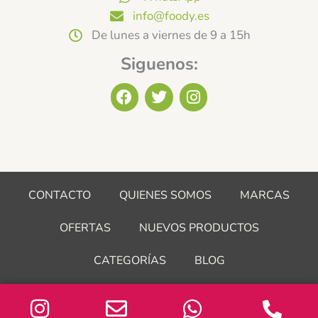
info@foody.es
De lunes a viernes de 9 a 15h
Siguenos:
F
T
I
a
w
n
c
i
s
e
t
t
b
t
a
o
e
g
o
r
r
CONTACTO
QUIENES SOMOS
MARCAS
k
a
m
OFERTAS
NUEVOS PRODUCTOS
CATEGORÍAS
BLOG