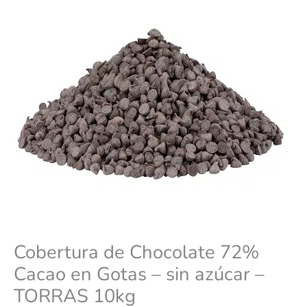
-
sin
azúcar
-
TORRAS
10kg
cantidad
Cobertura de Chocolate 72%
Cacao en Gotas – sin azúcar –
TORRAS 10kg