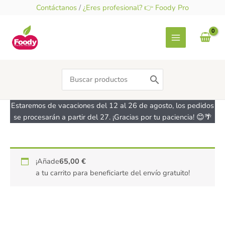
Ir
Contáctanos
/
¿Eres profesional? 👉 Foody Pro
al
contenido
Search
for:
Estaremos de vacaciones del 12 al 26 de agosto, los pedidos
se procesarán a partir del 27. ¡Gracias por tu paciencia! 😊🌴
Cobertura
¡Añade
65,00
€
de
a tu carrito para beneficiarte del envío gratuito!
Chocolate
72%
Cacao
en
Gotas