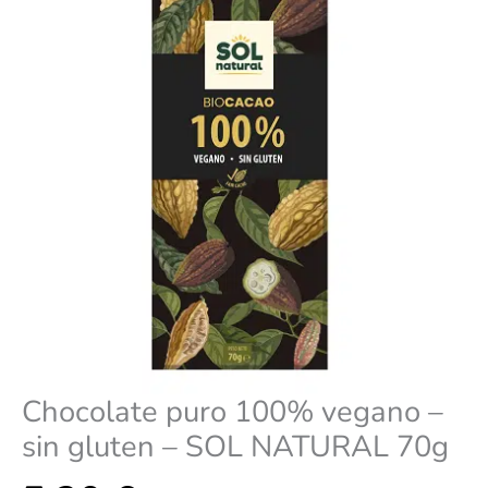
-
SOL
NATURAL
70g
cantidad
Chocolate puro 100% vegano –
sin gluten – SOL NATURAL 70g