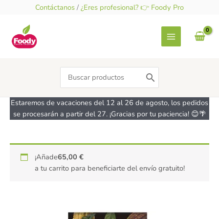
Ir
Contáctanos
/
¿Eres profesional? 👉 Foody Pro
al
contenido
Search
for:
Estaremos de vacaciones del 12 al 26 de agosto, los pedidos
se procesarán a partir del 27. ¡Gracias por tu paciencia! 😊🌴
Chocolate
¡Añade
65,00
€
puro
a tu carrito para beneficiarte del envío gratuito!
100%
vegano
-
sin
gluten