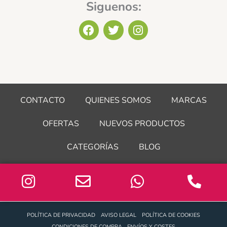
Siguenos:
F
T
I
a
w
n
c
i
s
e
t
t
b
t
a
o
e
g
o
r
r
CONTACTO
QUIENES SOMOS
MARCAS
k
a
m
OFERTAS
NUEVOS PRODUCTOS
CATEGORÍAS
BLOG
POLÍTICA DE PRIVACIDAD
AVISO LEGAL
POLÍTICA DE COOKIES
CONDICIONES DE COMPRA
ENVÍOS Y COSTES