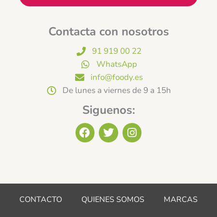
Contacta con nosotros
91 919 00 22
WhatsApp
info@foody.es
De lunes a viernes de 9 a 15h
Siguenos:
F
T
I
a
w
n
c
i
s
e
t
t
b
t
a
o
e
g
o
r
r
CONTACTO
QUIENES SOMOS
MARCAS
k
a
m