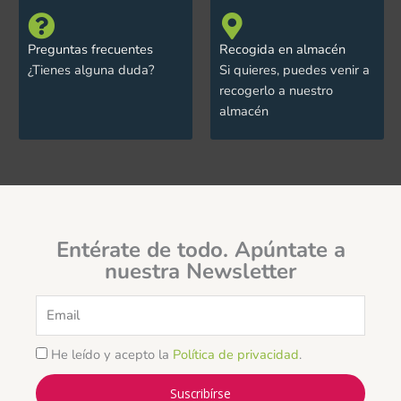
Preguntas frecuentes
Recogida en almacén
¿Tienes alguna duda?
Si quieres, puedes venir a
recogerlo a nuestro
almacén
Entérate de todo. Apúntate a
nuestra Newsletter
Email
He leído y acepto la
Política de privacidad
.
Suscribírse