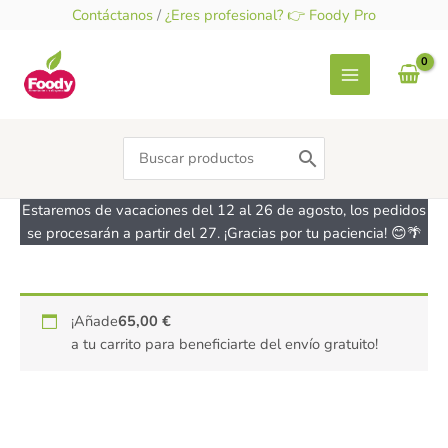
Ir
Contáctanos
/
¿Eres profesional? 👉 Foody Pro
al
contenido
Search
for:
Estaremos de vacaciones del 12 al 26 de agosto, los pedidos
se procesarán a partir del 27. ¡Gracias por tu paciencia! 😊🌴
Tableta
¡Añade
65,00
€
de
a tu carrito para beneficiarte del envío gratuito!
chocolate
Crujiente
KALINER
100g
cantidad