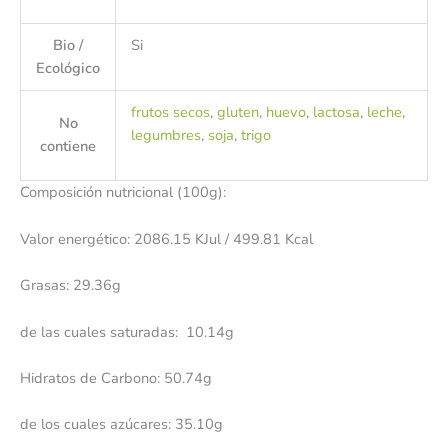
Bio /
Si
Ecológico
frutos secos
,
gluten
,
huevo
,
lactosa
,
leche
,
No
legumbres
,
soja
,
trigo
contiene
Composición nutricional (100g):
Valor energético: 2086.15 KJul / 499.81 Kcal
Grasas: 29.36g
de las cuales saturadas: 10.14g
Hidratos de Carbono: 50.74g
de los cuales azúcares: 35.10g