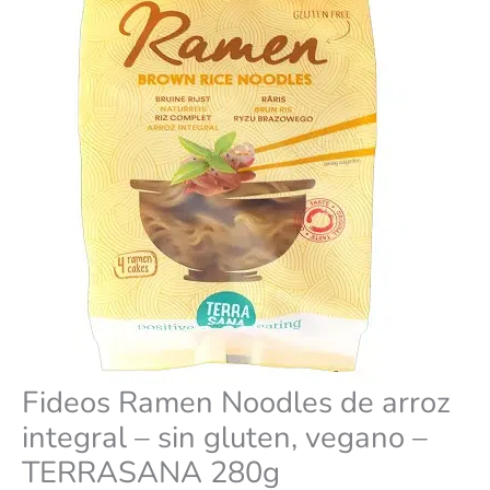
sin
gluten,
vegano
-
TERRASANA
280g
cantidad
Fideos Ramen Noodles de arroz
integral – sin gluten, vegano –
TERRASANA 280g