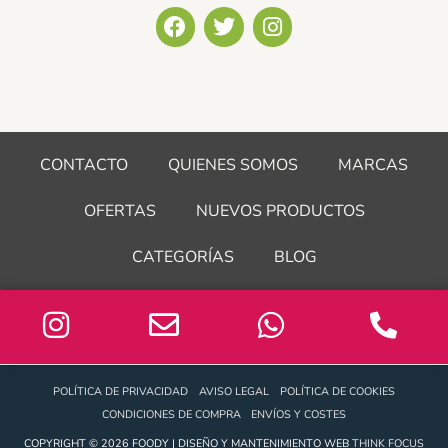
F
T
I
a
w
n
c
i
s
e
t
t
b
t
a
o
e
g
o
r
r
CONTACTO
QUIENES SOMOS
MARCAS
k
a
m
OFERTAS
NUEVOS PRODUCTOS
CATEGORÍAS
BLOG
POLÍTICA DE PRIVACIDAD
AVISO LEGAL
POLÍTICA DE COOKIES
CONDICIONES DE COMPRA
ENVÍOS Y COSTES
COPYRIGHT © 2026 FOODY | DISEÑO Y MANTENIMIENTO WEB
THINK FOCUS