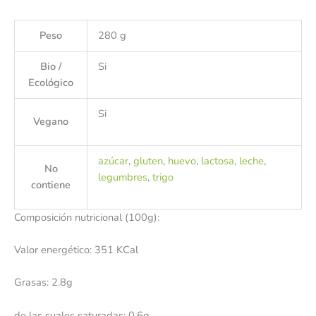
Peso
280 g
Bio /
Si
Ecológico
Si
Vegano
azúcar
,
gluten
,
huevo
,
lactosa
,
leche
,
No
legumbres
,
trigo
contiene
Composición nutricional (100g):
Valor energético: 351 KCal
Grasas: 2.8g
de las cuales saturadas: 0.6g