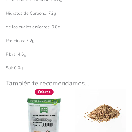
Hidratos de Carbono: 72g
de los cuales azúcares: 0.8g
Proteínas: 7.2g
Fibra: 4.6g
Sal: 0.0g
También te recomendamos…
El
El
Oferta
precio
precio
original
actual
era:
es:
2,98 €.
2,68 €.