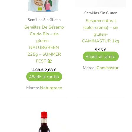
Semillas Sin Gluten
Semillas Sin Gluten
Sesamo natural
Semillas De Sésamo
(color crema) – sin
Crudo Bio – sin
gluten-
gluten –
CAMINASTUR 1kg
NATURGREEN
5,95
€
225g – SUMMER
Añadir al carrito
FEST 🏖️
Marca:
Caminastur
2,98
€
2,68
€
Añadir al carrito
Marca:
Naturgreen