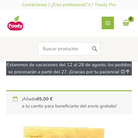
Ir
Contáctanos
/
¿Eres profesional? 👉 Foody Pro
al
contenido
Search
for:
Estaremos de vacaciones del 12 al 26 de agosto, los pedidos
se procesarán a partir del 27. ¡Gracias por tu paciencia! 😊🌴
Fideos
¡Añade
65,00
€
Ramen
a tu carrito para beneficiarte del envío gratuito!
Noodles
de
arroz
integral
-