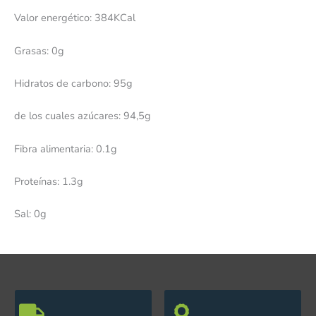
Valor energético: 384KCal
Grasas: 0g
Hidratos de carbono: 95g
de los cuales azúcares: 94,5g
Fibra alimentaria: 0.1g
Proteínas: 1.3g
Sal: 0g