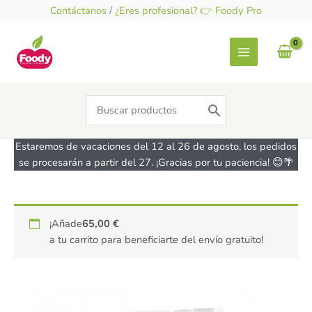
Ir
Contáctanos
/
¿Eres profesional? 👉 Foody Pro
al
contenido
Search
for:
Estaremos de vacaciones del 12 al 26 de agosto, los pedidos
se procesarán a partir del 27. ¡Gracias por tu paciencia! 😊🌴
¡Añade
65,00
€
a tu carrito para beneficiarte del envío gratuito!