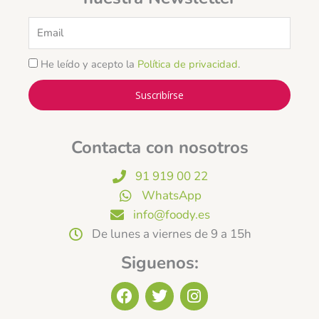
Email
He leído y acepto la
Política de privacidad
.
Suscribírse
Contacta con nosotros
91 919 00 22
WhatsApp
info@foody.es
De lunes a viernes de 9 a 15h
Siguenos:
F
T
I
a
w
n