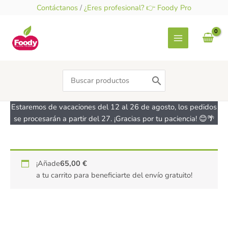
Ir
Contáctanos
/
¿Eres profesional? 👉 Foody Pro
al
contenido
Search
for:
Estaremos de vacaciones del 12 al 26 de agosto, los pedidos
se procesarán a partir del 27. ¡Gracias por tu paciencia! 😊🌴
Inulina
¡Añade
65,00
€
de
a tu carrito para beneficiarte del envío gratuito!
achicoria
en
polvo
-
sin