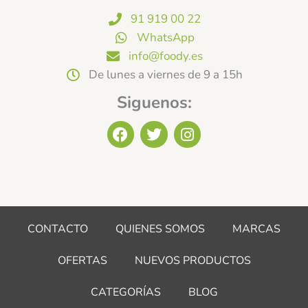
91 919 00 22
WhatsApp
info@foody.es
De lunes a viernes de 9 a 15h
Siguenos:
F
T
I
a
w
n
c
i
s
e
t
t
b
t
a
o
e
g
o
r
r
CONTACTO
QUIENES SOMOS
MARCAS
k
a
m
OFERTAS
NUEVOS PRODUCTOS
CATEGORÍAS
BLOG