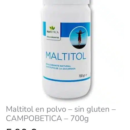
CAMPOBETICA
-
700g
cantidad
Maltitol en polvo – sin gluten –
CAMPOBETICA – 700g