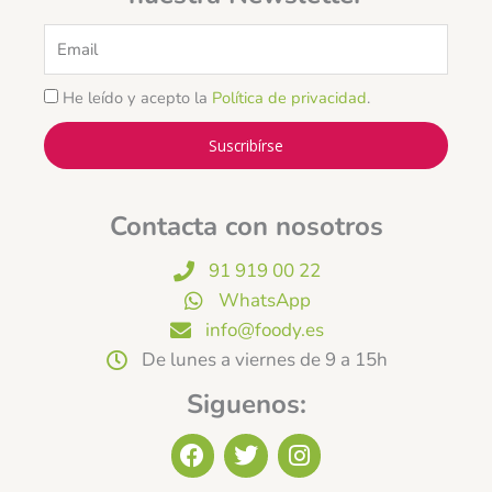
Email
He leído y acepto la
Política de privacidad
.
Suscribírse
Contacta con nosotros
91 919 00 22
WhatsApp
info@foody.es
De lunes a viernes de 9 a 15h
Siguenos:
F
T
I
a
w
n