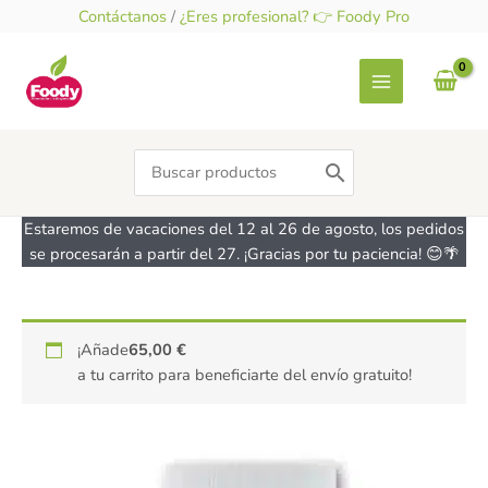
Ir
Contáctanos
/
¿Eres profesional? 👉 Foody Pro
al
contenido
Search
for:
Estaremos de vacaciones del 12 al 26 de agosto, los pedidos
se procesarán a partir del 27. ¡Gracias por tu paciencia! 😊🌴
Maltitol
¡Añade
65,00
€
en
a tu carrito para beneficiarte del envío gratuito!
polvo
-
sin
gluten
-