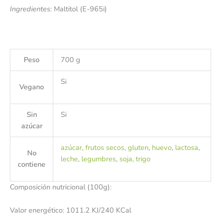
Ingredientes
: Maltitol (E-965i)
Peso
700 g
Si
Vegano
Sin
Si
azúcar
azúcar
,
frutos secos
,
gluten
,
huevo
,
lactosa
,
No
leche
,
legumbres
,
soja
,
trigo
contiene
Composición nutricional (100g):
Valor energético: 1011.2 KJ/240 KCal