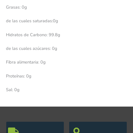
Grasas: 0g
de las cuales saturadas:0g
Hidratos de Carbono: 99.8g
de las cuales azúcares: 0g
Fibra alimentaria: 0g
Proteínas: 0g
Sal: 0g