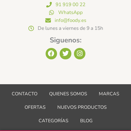
91 919 00 22
WhatsApp
info@foody.es
De lunes a viernes de 9 a 15h
Siguenos:
F
T
I
a
w
n
c
i
s
e
t
t
b
t
a
o
e
g
o
r
r
CONTACTO
QUIENES SOMOS
MARCAS
k
a
m
OFERTAS
NUEVOS PRODUCTOS
CATEGORÍAS
BLOG