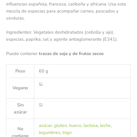
influencias española, francesa, caribeña y africana. Usa esta
mezcla de especias para acompañar carnes, pescados y
verduras.
Ingredientes
: Vegetales deshidratados (cebolla y ajo),
especias, paprika, sal y agente antiaglomerante (E341).
Puede contener
trazas de soja y de frutos secos
Peso
60 g
Si
Vegano
Sin
Si
azúcar
azúcar
,
gluten
,
huevo
,
lactosa
,
leche
,
No
legumbres
,
trigo
contiene