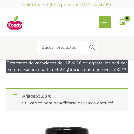
Ir
Contáctanos
/
¿Eres profesional? 👉 Foody Pro
al
contenido
Search
for:
Estaremos de vacaciones del 12 al 26 de agosto, los pedidos
se procesarán a partir del 27. ¡Gracias por tu paciencia! 😊🌴
¡Añade
65,00
€
a tu carrito para beneficiarte del envío gratuito!