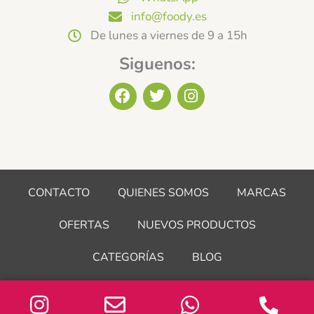
info@foody.es
De lunes a viernes de 9 a 15h
Siguenos:
F
T
I
a
w
n
c
i
s
e
t
t
b
t
a
o
e
g
o
r
r
CONTACTO
QUIENES SOMOS
MARCAS
k
a
m
OFERTAS
NUEVOS PRODUCTOS
CATEGORÍAS
BLOG