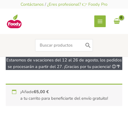
Ir
Contáctanos
/
¿Eres profesional? 👉 Foody Pro
al
contenido
Search
for:
Estaremos de vacaciones del 12 al 26 de agosto, los pedidos
se procesarán a partir del 27. ¡Gracias por tu paciencia! 😊🌴
Cúrcuma
¡Añade
65,00
€
en
a tu carrito para beneficiarte del envío gratuito!
polvo
ecológica
-
sin
gluten