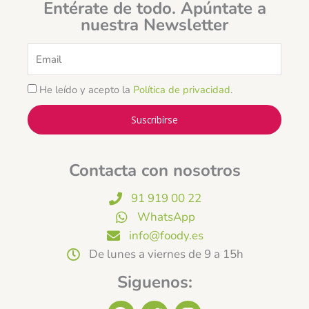
Entérate de todo. Apúntate a
nuestra Newsletter
Email
He leído y acepto la
Política de privacidad
.
Suscribírse
Contacta con nosotros
91 919 00 22
WhatsApp
info@foody.es
De lunes a viernes de 9 a 15h
Siguenos:
F
T
I