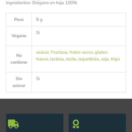
Ingredientes: Orégano en hoja 100%
Peso
8 g
Si
Vegano
azúcar
,
Fructosa
,
frutos secos
,
gluten
,
No
huevo
,
lactosa
,
leche
,
legumbres
,
soja
,
trigo
contiene
Sin
Si
azúcar