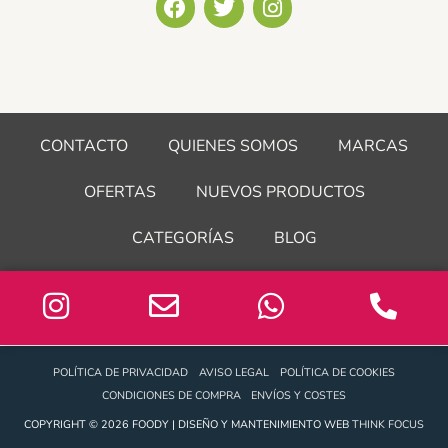
a
w
n
c
i
s
e
t
t
b
t
a
o
e
g
o
r
r
CONTACTO
QUIENES SOMOS
MARCAS
k
a
m
OFERTAS
NUEVOS PRODUCTOS
CATEGORÍAS
BLOG
POLÍTICA DE PRIVACIDAD
AVISO LEGAL
POLÍTICA DE COOKIES
CONDICIONES DE COMPRA
ENVÍOS Y COSTES
COPYRIGHT © 2026 FOODY | DISEÑO Y MANTENIMIENTO WEB
THINK FOCUS