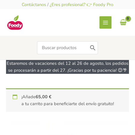
Ir
Contáctanos
/
¿Eres profesional? 👉 Foody Pro
al
contenido
Search
for:
Estaremos de vacaciones del 12 al 26 de agosto, los pedidos
se procesarán a partir del 27. ¡Gracias por tu paciencia! 😊🌴
¡Añade
65,00
€
a tu carrito para beneficiarte del envío gratuito!