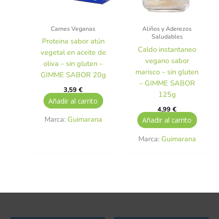
Carnes Veganas
Aliños y Aderezos
Saludables
Proteina sabor atún
Caldo instantaneo
vegetal en aceite de
vegano sabor
oliva – sin gluten –
marisco – sin gluten
GIMME SABOR 20g
– GIMME SABOR
3,59
€
125g
Añadir al carrito
4,99
€
Marca:
Guimarana
Añadir al carrito
Marca:
Guimarana