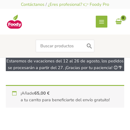
Ir
Contáctanos
/
¿Eres profesional? 👉 Foody Pro
al
contenido
Search
for:
Estaremos de vacaciones del 12 al 26 de agosto, los pedidos
se procesarán a partir del 27. ¡Gracias por tu paciencia! 😊🌴
Sazonador
¡Añade
65,00
€
para
a tu carrito para beneficiarte del envío gratuito!
pescado
y
marisco
-
sin