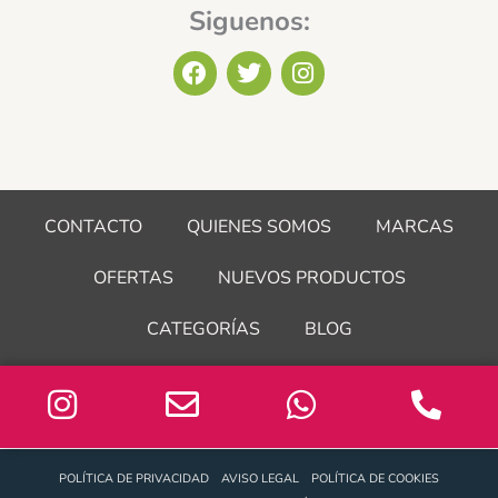
Siguenos:
F
T
I
a
w
n
c
i
s
e
t
t
b
t
a
o
e
g
o
r
r
CONTACTO
QUIENES SOMOS
MARCAS
k
a
m
OFERTAS
NUEVOS PRODUCTOS
CATEGORÍAS
BLOG
POLÍTICA DE PRIVACIDAD
AVISO LEGAL
POLÍTICA DE COOKIES