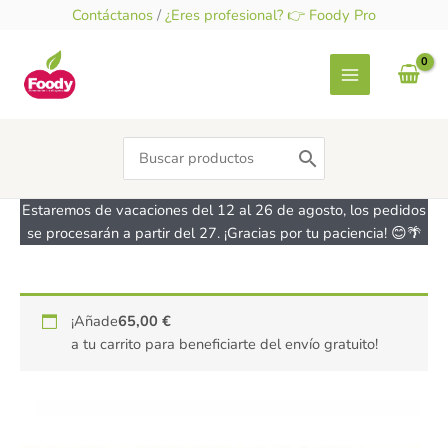
Ir
Contáctanos
/
¿Eres profesional? 👉 Foody Pro
al
contenido
Search
for:
Estaremos de vacaciones del 12 al 26 de agosto, los pedidos
se procesarán a partir del 27. ¡Gracias por tu paciencia! 😊🌴
Sumac,
¡Añade
65,00
€
Zumaque
a tu carrito para beneficiarte del envío gratuito!
-
sin
gluten-
CELTIGOS
50g