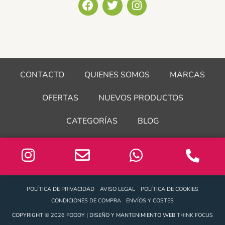
F
T
I
a
w
n
c
i
s
e
t
t
b
t
a
o
e
g
o
r
r
CONTACTO
QUIENES SOMOS
MARCAS
k
a
m
OFERTAS
NUEVOS PRODUCTOS
CATEGORÍAS
BLOG
POLÍTICA DE PRIVACIDAD
AVISO LEGAL
POLÍTICA DE COOKIES
CONDICIONES DE COMPRA
ENVÍOS Y COSTES
COPYRIGHT © 2026 FOODY | DISEÑO Y MANTENIMIENTO WEB
THINK FOCUS