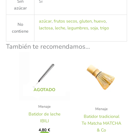
Sin
Si
azúcar
azúcar
,
frutos secos
,
gluten
,
huevo
,
No
lactosa
,
leche
,
legumbres
,
soja
,
trigo
contiene
También te recomendamos…
AGOTADO
Menaje
Menaje
Batidor de leche
Batidor tradicional
IBILI
Te Matcha MATCHA
& Co
4,80
€