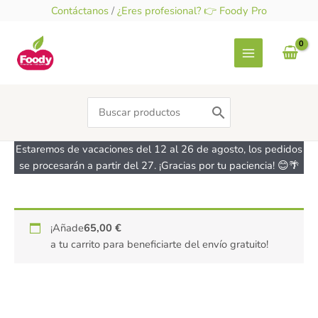
Ir
Contáctanos
/
¿Eres profesional? 👉 Foody Pro
al
contenido
Search
for:
Estaremos de vacaciones del 12 al 26 de agosto, los pedidos
se procesarán a partir del 27. ¡Gracias por tu paciencia! 😊🌴
¡Añade
65,00
€
a tu carrito para beneficiarte del envío gratuito!