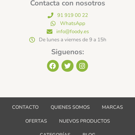
Contacta con nosotros
91 919 00 22
WhatsApp
info@foody.es
De lunes a viernes de 9 a 15h
Siguenos:
F
T
I
a
w
n
c
i
s
e
t
t
b
t
a
o
e
g
o
r
r
CONTACTO
QUIENES SOMOS
MARCAS
k
a
m
OFERTAS
NUEVOS PRODUCTOS